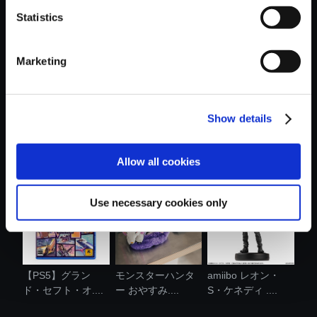
Statistics
おすすめ商品
Marketing
Show details
【単曲】バイオハ
【PS5】鬼武者
【単曲】バイオハ
ザード リベ....
Way of the Swo...
ザード リベ....
Allow all cookies
Use necessary cookies only
【PS5】グラン
モンスターハンタ
amiibo レオン・
ド・セフト・オ....
ー おやすみ....
S・ケネディ ....