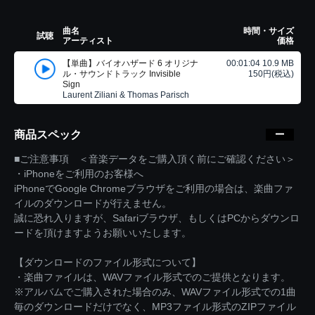
曲名
時間・サイズ
試聴
アーティスト
価格
【単曲】バイオハザード 6 オリジナ
00:01:04 10.9 MB
ル・サウンドトラック Invisible
150円(税込)
Sign
Laurent Ziliani & Thomas Parisch
商品スペック
■ご注意事項 ＜音楽データをご購入頂く前にご確認ください＞
・iPhoneをご利用のお客様へ
iPhoneでGoogle Chromeブラウザをご利用の場合は、楽曲ファ
イルのダウンロードが行えません。
誠に恐れ入りますが、Safariブラウザ、もしくはPCからダウンロ
ードを頂けますようお願いいたします。
【ダウンロードのファイル形式について】
・楽曲ファイルは、WAVファイル形式でのご提供となります。
※アルバムでご購入された場合のみ、WAVファイル形式での1曲
毎のダウンロードだけでなく、MP3ファイル形式のZIPファイル