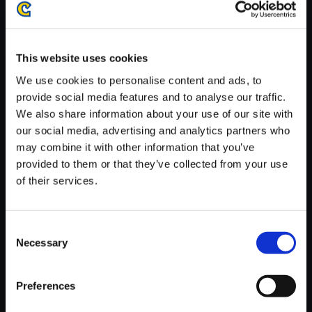
がかかる場合がございます。
※ご購入いただいたファイルのダウンロードの際には、通信環境
が安定しているWifi環境でお試しください。
This website uses cookies
We use cookies to personalise content and ads, to
provide social media features and to analyse our traffic.
We also share information about your use of our site with
our social media, advertising and analytics partners who
【単曲】バイオハザード 6 オリ
may combine it with other information that you’ve
ジナル・サウンドトラック Invis
provided to them or that they’ve collected from your use
ible Sign
of their services.
150円
(税込)
7ポイント付与
Consent
Necessary
Selection
Preferences