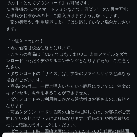
での【まとめてダウンロード】も可能です。
※お客様のPCやスマートフォンなどで、音楽データが再生可能
な環境かお確かめの上、ご購入頂けますようお願いします。
一部の機種やご利用環境によっては対応していない場合がござい
ます。
【ご購入について】
・表示価格は税込価格となります。
・こちらの商品は「CD」ではありません。楽曲ファイルをダウ
ンロードいただくデジタルコンテンツとなりますため、ご注意く
ださい。
・ダウンロードの「サイズ」は、実際のファイルサイズと異なる
場合がございます。
・商品の特性上、一度ご購入いただいた商品については、注文の
キャンセル、返金を承ることができません。
・ダウンロードやご利用時にかかる通信料はお客さまのご負担と
なります。
・商品をダウンロードする際の通信料に関しては、お客様がご契
約している料金プランにより異なります。通信会社や携帯電話会
社にご確認のうえ、ご利用ください。
・ダウンロード時、回線速度によっては5分～60分程度のお時間