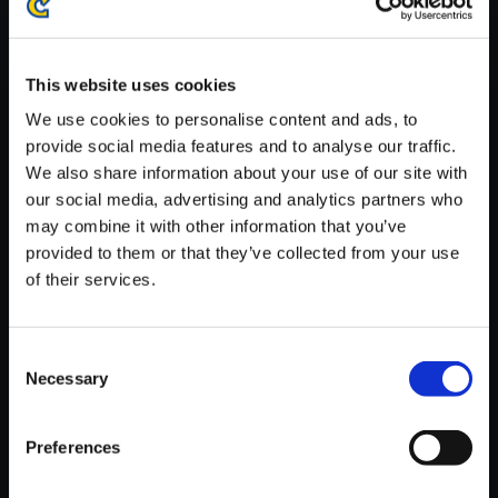
※ご購入いただいたファイルのダウンロードの際には、通信環境
が安定しているWifi環境でお試しください。
This website uses cookies
We use cookies to personalise content and ads, to
provide social media features and to analyse our traffic.
We also share information about your use of our site with
【単曲】バイオハザード 6 オリ
our social media, advertising and analytics partners who
ジナル・サウンドトラック Life
may combine it with other information that you’ve
or Death
provided to them or that they’ve collected from your use
of their services.
150円
(税込)
7ポイント付与
Consent
Necessary
Selection
Preferences