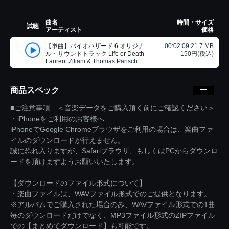
曲名
時間・サイズ
試聴
アーティスト
価格
【単曲】バイオハザード 6 オリジナ
00:02:09 21.7 MB
ル・サウンドトラック Life or Death
150円(税込)
Laurent Ziliani & Thomas Parisch
商品スペック
■ご注意事項 ＜音楽データをご購入頂く前にご確認ください＞
・iPhoneをご利用のお客様へ
iPhoneでGoogle Chromeブラウザをご利用の場合は、楽曲ファ
イルのダウンロードが行えません。
誠に恐れ入りますが、Safariブラウザ、もしくはPCからダウンロ
ードを頂けますようお願いいたします。
【ダウンロードのファイル形式について】
・楽曲ファイルは、WAVファイル形式でのご提供となります。
※アルバムでご購入された場合のみ、WAVファイル形式での1曲
毎のダウンロードだけでなく、MP3ファイル形式のZIPファイル
での【まとめてダウンロード】も可能です。