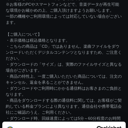
※お客様のPCやスマートフォンなどで、音楽データが再生可能
な環境かお確かめの上、ご購入頂けますようお願いします。
一部の機種やご利用環境によっては対応していない場合がござい
ます。
【ご購入について】
・表示価格は税込価格となります。
・こちらの商品は「CD」ではありません。楽曲ファイルをダウ
ンロードいただくデジタルコンテンツとなりますため、ご注意く
ださい。
・ダウンロードの「サイズ」は、実際のファイルサイズと異なる
場合がございます。
・商品の特性上、一度ご購入いただいた商品については、注文の
キャンセル、返金を承ることができません。
・ダウンロードやご利用時にかかる通信料はお客さまのご負担と
なります。
・商品をダウンロードする際の通信料に関しては、お客様がご契
約している料金プランにより異なります。通信会社や携帯電話会
社にご確認のうえ、ご利用ください。
・ダウンロード時、回線速度によっては5分～60分程度のお時間
がかかる場合がございます。