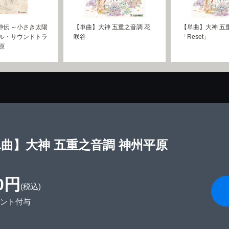
神伝 ～小さき太陽
【単曲】大神 五重之音調 花
【単曲】大神 五
ナル・サウンドトラ
咲谷
「Reset」
原
曲】大神 五重之音調 神州平原
0円
(税込)
イント付与