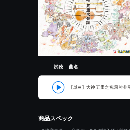
試聴
曲名
【単曲】大神 五重之音調 神州
商品スペック