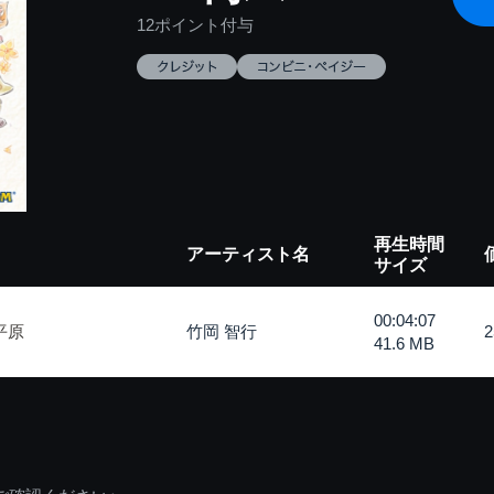
12ポイント付与
再生時間
アーティスト名
サイズ
00:04:07
平原
竹岡 智行
41.6 MB