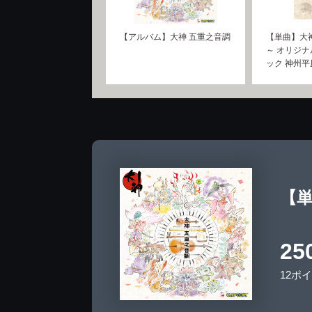
【アルバム】大神 五重之音調
【単曲】大
～ オリジ
ック 神州平
【単
25
12ポ