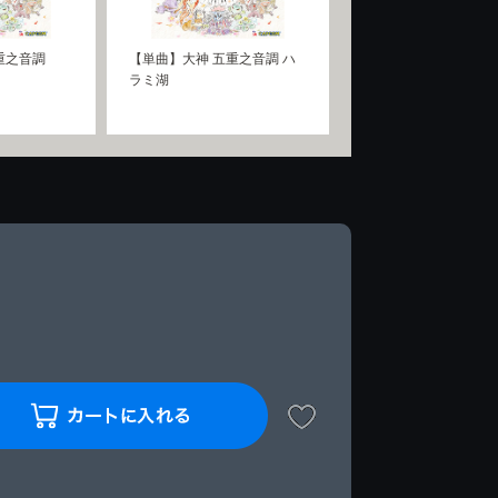
重之音調
【単曲】大神 五重之音調 ハ
ラミ湖