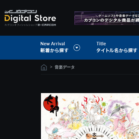
>
音楽データ