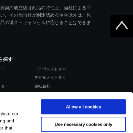
売買契約成立後は商品の特性上、当社による商
違い、その他当社が別途認める場合以外は、原
商品の返金・キャンセルに応じることはできま
ら探す
ター
ドラゴンズドグマ
デビルメイクライ
イター
逆転裁判
大神
Allow all cookies
alyse our
ing and
Use necessary cookies only
r that