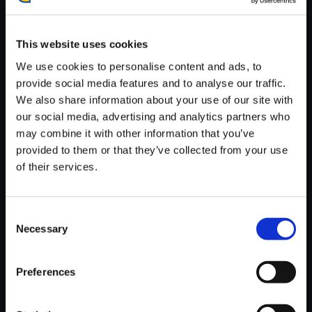
が安定しているWifi環境でお試しください。
This website uses cookies
We use cookies to personalise content and ads, to
provide social media features and to analyse our traffic.
We also share information about your use of our site with
【単曲】大神 五重之音調 サクヤ
our social media, advertising and analytics partners who
姫のテーマ
may combine it with other information that you’ve
250円
provided to them or that they’ve collected from your use
(税込)
12ポイント付与
of their services.
Consent
Necessary
Selection
Preferences
おすすめ商品