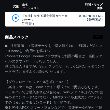
曲名
時間・サイズ
試聴
アーティスト
価格
【単曲】大神 五重之音調 サクヤ姫
00:03:28 35.1 MB
のテーマ
250円(税込)
竹岡 智行
商品スペック
■ご注意事項 ＜音楽データをご購入頂く前にご確認ください＞
・iPhoneをご利用のお客様へ
iPhoneでGoogle Chromeブラウザをご利用の場合は、楽曲ファ
イルのダウンロードが行えません。
誠に恐れ入りますが、Safariブラウザ、もしくはPCからダウンロ
ードを頂けますようお願いいたします。
【ダウンロードのファイル形式について】
・楽曲ファイルは、WAVファイル形式でのご提供となります。
※アルバムでご購入された場合のみ、WAVファイル形式での1曲
毎のダウンロードだけでなく、MP3ファイル形式のZIPファイル
での【まとめてダウンロード】も可能です。
※お客様のPCやスマートフォンなどで、音楽データが再生可能