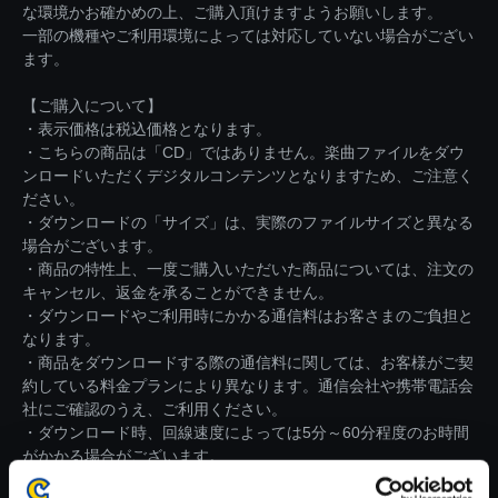
な環境かお確かめの上、ご購入頂けますようお願いします。
一部の機種やご利用環境によっては対応していない場合がござい
ます。
【ご購入について】
・表示価格は税込価格となります。
・こちらの商品は「CD」ではありません。楽曲ファイルをダウ
ンロードいただくデジタルコンテンツとなりますため、ご注意く
ださい。
・ダウンロードの「サイズ」は、実際のファイルサイズと異なる
場合がございます。
・商品の特性上、一度ご購入いただいた商品については、注文の
キャンセル、返金を承ることができません。
・ダウンロードやご利用時にかかる通信料はお客さまのご負担と
なります。
・商品をダウンロードする際の通信料に関しては、お客様がご契
約している料金プランにより異なります。通信会社や携帯電話会
社にご確認のうえ、ご利用ください。
・ダウンロード時、回線速度によっては5分～60分程度のお時間
がかかる場合がございます。
※ご購入いただいたファイルのダウンロードの際には、通信環境