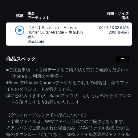
曲名
時間・サイズ
試聴
アーティスト
価格
【単曲】BlackLute ～Monster
00:03:13 32.6 MB
Hunter Guitar Arrange～ 生命ある
200円(税込)
者へ
BlackLute
商品スペック
■ご注意事項 ＜音楽データをご購入頂く前にご確認ください＞
・iPhoneをご利用のお客様へ
iPhoneでGoogle Chromeブラウザをご利用の場合は、楽曲ファ
イルのダウンロードが行えません。
誠に恐れ入りますが、Safariブラウザ、もしくはPCからダウンロ
ードを頂けますようお願いいたします。
【ダウンロードのファイル形式について】
・楽曲ファイルは、WAVファイル形式でのご提供となります。
※アルバムでご購入された場合のみ、WAVファイル形式での1曲
毎のダウンロードだけでなく、MP3ファイル形式のZIPファイル