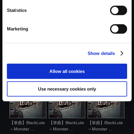
おすすめ商品
Statistics
Marketing
Show details
【アルバム】
【単曲】BlackLute
【単曲】BlackLute
BlackLute ～
～Monster ...
～Monster ...
Mons...
Allow all cookies
Use necessary cookies only
【単曲】BlackLute
【単曲】BlackLute
【単曲】BlackLute
～Monster ...
～Monster ...
～Monster ...