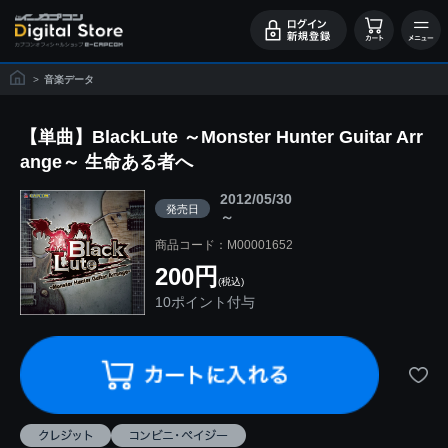
>
音楽データ
【単曲】BlackLute ～Monster Hunter Guitar Arr
ange～ 生命ある者へ
2012/05/30
発売日
～
商品コード：M00001652
200円
(税込)
10ポイント付与