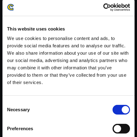
がかかる場合がございます。
※ご購入いただいたファイルのダウンロードの際には、通信環境
が安定しているWifi環境でお試しください。
This website uses cookies
We use cookies to personalise content and ads, to
provide social media features and to analyse our traffic.
We also share information about your use of our site with
【単曲】BlackLute ～Monster
our social media, advertising and analytics partners who
Hunter Guitar Arrange～ 生命
may combine it with other information that you’ve
ある者へ
provided to them or that they’ve collected from your use
of their services.
200円
(税込)
10ポイント付与
Consent
Necessary
Selection
Preferences