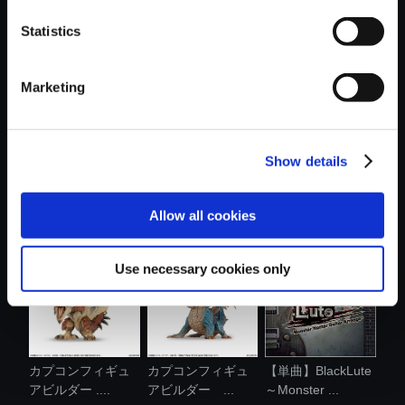
おすすめ商品
Statistics
Marketing
Show details
【単曲】BlackLute
【アルバム】
【単曲】BlackLute
～Monster ...
BlackLute ～
～Monster ...
Mons...
Allow all cookies
Use necessary cookies only
カプコンフィギュ
カプコンフィギュ
【単曲】BlackLute
アビルダー ....
アビルダー ...
～Monster ...