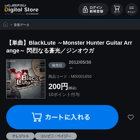
>
音楽データ
【単曲】BlackLute ～Monster Hunter Guitar Arr
ange～ 閃烈なる蒼光／ジンオウガ
2012/05/30
発売日
～
商品コード：M00001650
200円
(税込)
10ポイント付与