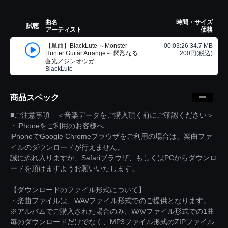
曲名
時間・サイズ
試聴
アーティスト
価格
【単曲】BlackLute ～Monster
00:03:26 34.7 MB
Hunter Guitar Arrange～ 閃烈なる
200円(税込)
蒼光／ジンオウガ
BlackLute
商品スペック
■ご注意事項 ＜音楽データをご購入頂く前にご確認ください＞
・iPhoneをご利用のお客様へ
iPhoneでGoogle Chromeブラウザをご利用の場合は、楽曲ファ
イルのダウンロードが行えません。
誠に恐れ入りますが、Safariブラウザ、もしくはPCからダウンロ
ードを頂けますようお願いいたします。
【ダウンロードのファイル形式について】
・楽曲ファイルは、WAVファイル形式でのご提供となります。
※アルバムでご購入された場合のみ、WAVファイル形式での1曲
毎のダウンロードだけでなく、MP3ファイル形式のZIPファイル