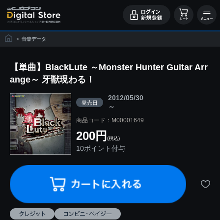
>
音楽データ
【単曲】BlackLute ～Monster Hunter Guitar Arr
ange～ 牙獣現わる！
2012/05/30
発売日
～
商品コード：M00001649
200円
(税込)
10ポイント付与