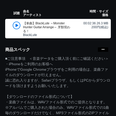
曲名
時間・サイズ
試聴
アーティスト
価格
【単曲】BlackLute ～Monster
00:02:36 26.3 MB
Hunter Guitar Arrange～ 牙獣現わ
200円(税込)
る！
BlackLute
商品スペック
■ご注意事項 ＜音楽データをご購入頂く前にご確認ください＞
・iPhoneをご利用のお客様へ
iPhoneでGoogle Chromeブラウザをご利用の場合は、楽曲ファ
イルのダウンロードが行えません。
誠に恐れ入りますが、Safariブラウザ、もしくはPCからダウンロ
ードを頂けますようお願いいたします。
【ダウンロードのファイル形式について】
・楽曲ファイルは、WAVファイル形式でのご提供となります。
※アルバムでご購入された場合のみ、WAVファイル形式での1曲
毎のダウンロードだけでなく、MP3ファイル形式のZIPファイル