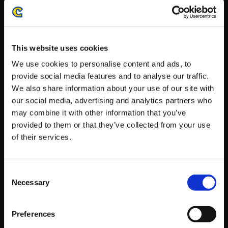
がかかる場合がございます。
※ご購入いただいたファイルのダウンロードの際には、通信環境
が安定しているWifi環境でお試しください。
This website uses cookies
We use cookies to personalise content and ads, to
provide social media features and to analyse our traffic.
We also share information about your use of our site with
【単曲】BlackLute ～Monster
our social media, advertising and analytics partners who
Hunter Guitar Arrange～ 牙獣
may combine it with other information that you’ve
現わる！
provided to them or that they’ve collected from your use
of their services.
200円
(税込)
10ポイント付与
Consent
Necessary
Selection
Preferences