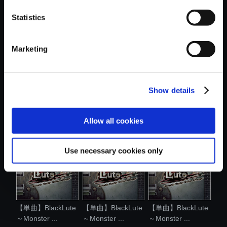
おすすめ商品
Statistics
Marketing
Show details
【単曲】BlackLute
【アルバム】
【単曲】BlackLute
～Monster ...
BlackLute ～
～Monster ...
Mons...
Allow all cookies
Use necessary cookies only
【単曲】BlackLute
【単曲】BlackLute
【単曲】BlackLute
～Monster ...
～Monster ...
～Monster ...