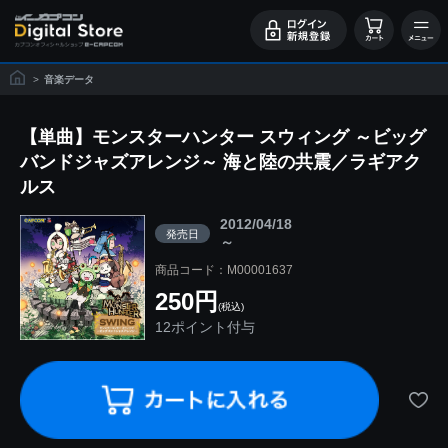
>
音楽データ
【単曲】モンスターハンター スウィング ～ビッグ
バンドジャズアレンジ～ 海と陸の共震／ラギアク
ルス
2012/04/18
発売日
～
商品コード：M00001637
250円
(税込)
12ポイント付与