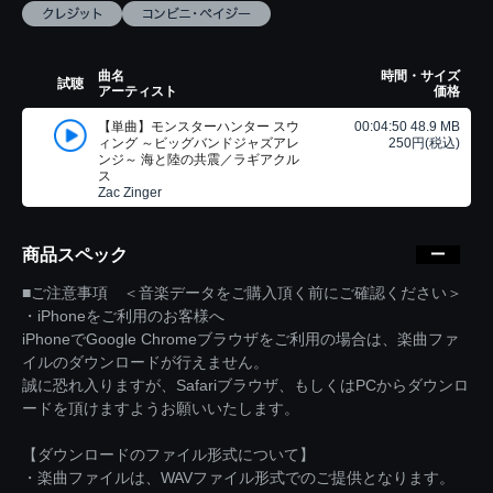
曲名
時間・サイズ
試聴
アーティスト
価格
【単曲】モンスターハンター スウ
00:04:50 48.9 MB
ィング ～ビッグバンドジャズアレ
250円(税込)
ンジ～ 海と陸の共震／ラギアクル
ス
Zac Zinger
商品スペック
■ご注意事項 ＜音楽データをご購入頂く前にご確認ください＞
・iPhoneをご利用のお客様へ
iPhoneでGoogle Chromeブラウザをご利用の場合は、楽曲ファ
イルのダウンロードが行えません。
誠に恐れ入りますが、Safariブラウザ、もしくはPCからダウンロ
ードを頂けますようお願いいたします。
【ダウンロードのファイル形式について】
・楽曲ファイルは、WAVファイル形式でのご提供となります。