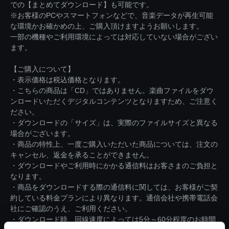
での【まとめてダウンロード】も可能です。
※お客様のPCやスマートフォンなどで、音楽データが再生可能
な環境かお確かめの上、ご購入頂けますようお願いします。
一部の機種やご利用環境によっては対応していない場合がござい
ます。
【ご購入について】
・表示価格は税込価格となります。
・こちらの商品は「CD」ではありません。楽曲ファイルをダウ
ンロードいただくデジタルコンテンツとなりますため、ご注意く
ださい。
・ダウンロードの「サイズ」は、実際のファイルサイズと異なる
場合がございます。
・商品の特性上、一度ご購入いただいた商品については、注文の
キャンセル、返金を承ることができません。
・ダウンロードやご利用時にかかる通信料はお客さまのご負担と
なります。
・商品をダウンロードする際の通信料に関しては、お客様がご契
約している料金プランにより異なります。通信会社や携帯電話会
社にご確認のうえ、ご利用ください。
・ダウンロード時、回線速度によっては5分～60分程度のお時間