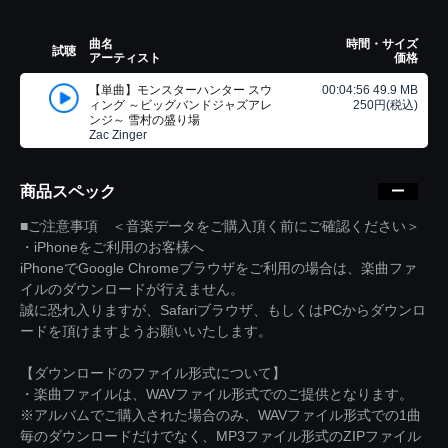
曲名
時間・サイズ
試聴
アーティスト
価格
【単曲】モンスターハンター スウ
00:04:56 49.9 MB
ィング ～ビッグバンドジャズアレ
250円(税込)
ンジ～ 雪村の盛り場
Zac Zinger
商品スペック
■ご注意事項 ＜音楽データをご購入頂く前にご確認ください＞
・iPhoneをご利用のお客様へ
iPhoneでGoogle Chromeブラウザをご利用の場合は、楽曲ファ
イルのダウンロードが行えません。
誠に恐れ入りますが、Safariブラウザ、もしくはPCからダウンロ
ードを頂けますようお願いいたします。
【ダウンロードのファイル形式について】
・楽曲ファイルは、WAVファイル形式でのご提供となります。
※アルバムでご購入された場合のみ、WAVファイル形式での1曲
毎のダウンロードだけでなく、MP3ファイル形式のZIPファイル