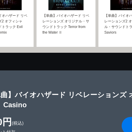
イオハザード リベ
【単曲】バイオハザード リベ
【単曲】バイオハ
2 オフィシャ
レーションズ オリジナル・サ
レーションズ2 
トラック Evil
ウンドトラック Terror from
ル・サウンドト
emix
the Water Ⅱ
Saviors
単曲】バイオハザード リベレーションズ
Casino
0円
(税込)
ント付与