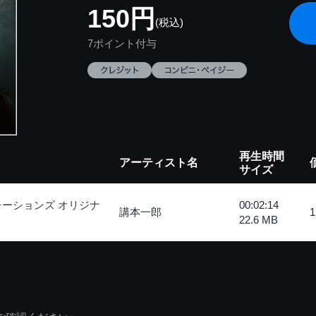
150円
(税込)
7ポイント付与
再生時間
アーティスト名
サイズ
レーションズ オリジナ
00:02:14
講本一郎
22.6 MB