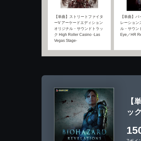
【単曲】ストリートファイタ
【単曲】バ
ーV アーケードエディション
レーションズ
オリジナル・サウンドトラッ
ル・サウンド
ク High Roller Casino -Las
Eye／HR R
Vegas Stage-
【
ック 
15
7ポイ