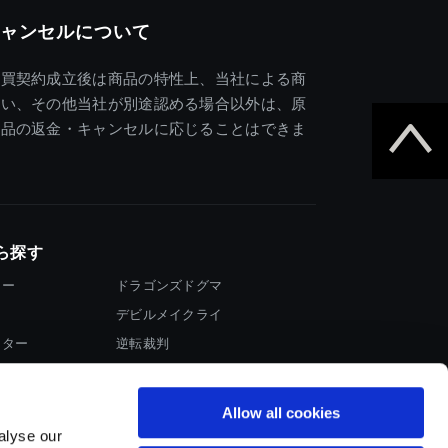
ャンセルについて
売買契約成立後は商品の特性上、当社による商
違い、その他当社が別途認める場合以外は、原
商品の返金・キャンセルに応じることはできま
ら探す
ター
ドラゴンズドグマ
デビルメイクライ
イター
逆転裁判
大神
Allow all cookies
alyse our