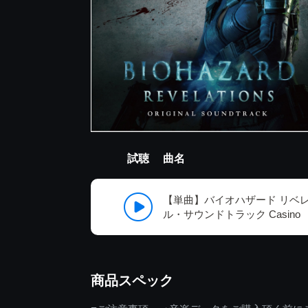
試聴
曲名
【単曲】バイオハザード リベ
ル・サウンドトラック Casino
商品スペック