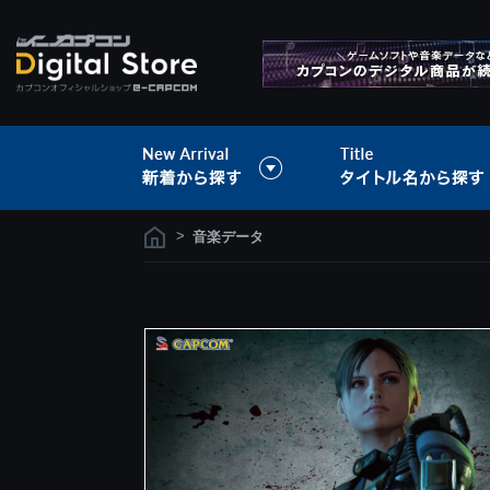
>
音楽データ