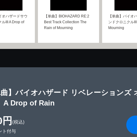
イオハザードサウ
【単曲】BIOHAZARD RE:2
【単曲】バイオ
I A Drop of
Best Track Collection The
ンドクロニクルIII Th
Rain of Mourning
Mourning
単曲】バイオハザード リベレーションズ
A Drop of Rain
0円
(税込)
ント付与