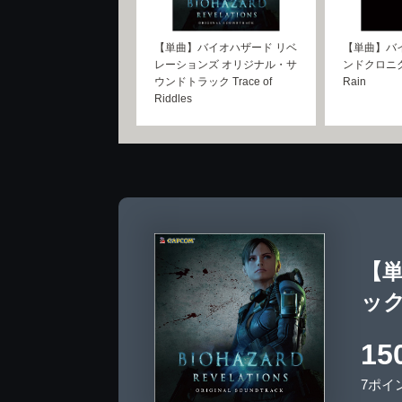
【単曲】バイオハザード リベ
【単曲】バ
レーションズ オリジナル・サ
ンドクロニクルII
ウンドトラック Trace of
Rain
Riddles
【
ック 
15
7ポイ