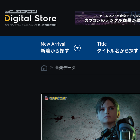
>
音楽データ