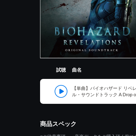
試聴
曲名
【単曲】バイオハザード リベ
ル・サウンドトラック A Drop of 
商品スペック