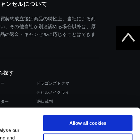
ャンセルについて
売買契約成立後は商品の特性上、当社による商
違い、その他当社が別途認める場合以外は、原
商品の返金・キャンセルに応じることはできま
ら探す
ター
ドラゴンズドグマ
デビルメイクライ
イター
逆転裁判
大神
Allow all cookies
alyse our
ing and