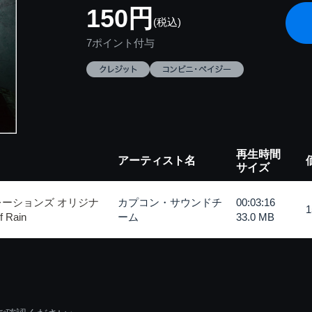
150円
(税込)
7ポイント付与
再生時間
アーティスト名
サイズ
レーションズ オリジナ
カプコン・サウンドチ
00:03:16
Rain
ーム
33.0 MB