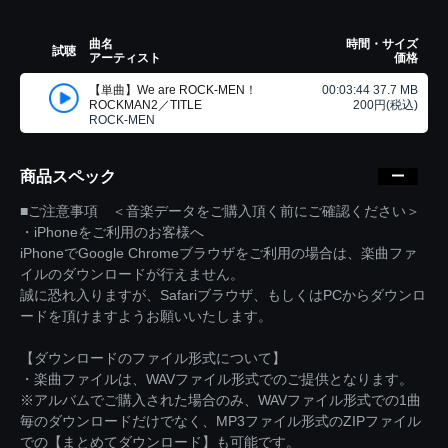
曲名
時間・サイズ
試聴
アーティスト
価格
【単曲】We are ROCK-MEN！
00:03:44 37.7 MB
ROCKMAN2／TITLE
200円(税込)
ROCK-MEN
商品スペック
■ご注意事項 ＜音楽データをご購入頂く前にご確認ください＞
・iPhoneをご利用のお客様へ
iPhoneでGoogle Chromeブラウザをご利用の場合は、楽曲ファ
イルのダウンロードが行えません。
誠に恐れ入りますが、Safariブラウザ、もしくはPCからダウンロ
ードを頂けますようお願いいたします。
【ダウンロードのファイル形式について】
・楽曲ファイルは、WAVファイル形式でのご提供となります。
※アルバムでご購入された場合のみ、WAVファイル形式での1曲
毎のダウンロードだけでなく、MP3ファイル形式のZIPファイル
での【まとめてダウンロード】も可能です。