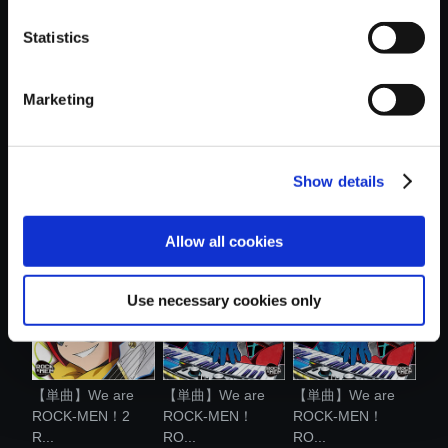
おすすめ商品
Statistics
Marketing
【単曲】We are
【単曲】We are
【単曲】We are
Show details
ROCK-MEN！2
ROCK-MEN！
ROCK-MEN！
R...
RO...
RO...
Allow all cookies
Use necessary cookies only
【単曲】We are
【単曲】We are
【単曲】We are
ROCK-MEN！2
ROCK-MEN！
ROCK-MEN！
R...
RO...
RO...