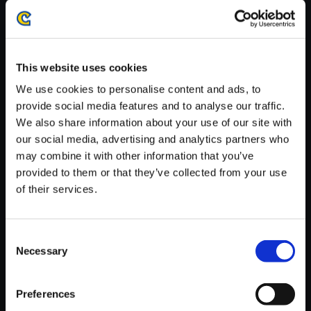
※ご購入いただいたファイルのダウンロードの際には、通信環境
が安定しているWifi環境でお試しください。
This website uses cookies
We use cookies to personalise content and ads, to
provide social media features and to analyse our traffic.
We also share information about your use of our site with
【単曲】We are ROCK-MEN！
our social media, advertising and analytics partners who
ROCKMAN2／TITLE
may combine it with other information that you’ve
200円
(税込)
provided to them or that they’ve collected from your use
10ポイント付与
of their services.
Consent
Necessary
Selection
Preferences