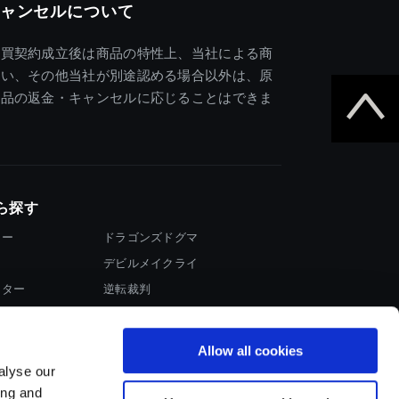
ャンセルについて
売買契約成立後は商品の特性上、当社による商
違い、その他当社が別途認める場合以外は、原
商品の返金・キャンセルに応じることはできま
ら探す
ター
ドラゴンズドグマ
デビルメイクライ
イター
逆転裁判
大神
Allow all cookies
alyse our
ing and