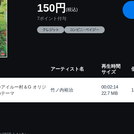
150円
(税込)
7ポイント付与
再生時間
アーティスト名
サイズ
アイルー村＆G オリジ
00:02:14
竹ノ内裕治
のテーマ
22.7 MB