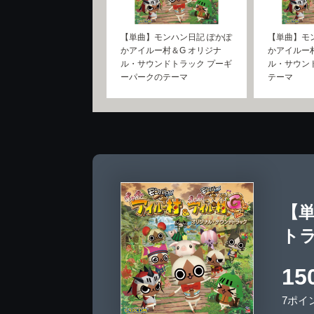
【単曲】モンハン日記 ぽかぽ
【単曲】モ
かアイルー村＆G オリジナ
かアイルー
ル・サウンドトラック プーギ
ル・サウン
ーパークのテーマ
テーマ
【
ト
15
7ポイ