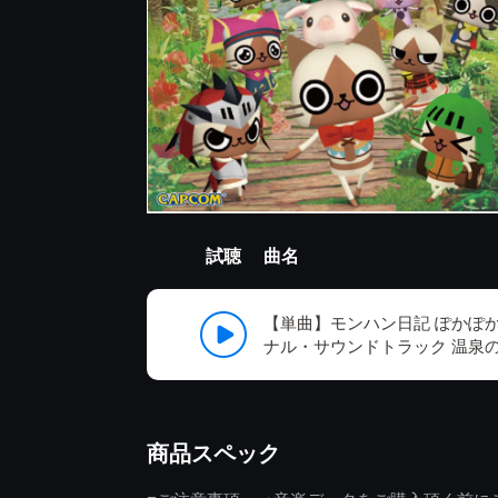
試聴
曲名
【単曲】モンハン日記 ぽかぽか
ナル・サウンドトラック 温泉
商品スペック