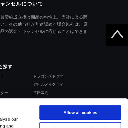
ャンセルについて
売買契約成立後は商品の特性上、当社による商
違い、その他当社が別途認める場合以外は、原
商品の返金・キャンセルに応じることはできま
ら探す
ター
ドラゴンズドグマ
デビルメイクライ
イター
逆転裁判
大神
Allow all cookies
alyse our
ing and