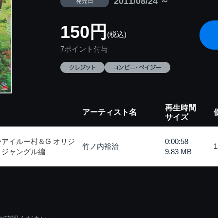
2011/08/24 ～
発売日
150円
(税込)
7ポイント付与
再生時間
アーティスト名
サイズ
アイルー村＆G オリジ
0:00:58
竹ノ内裕治
・ジャングル編
9.83 MB