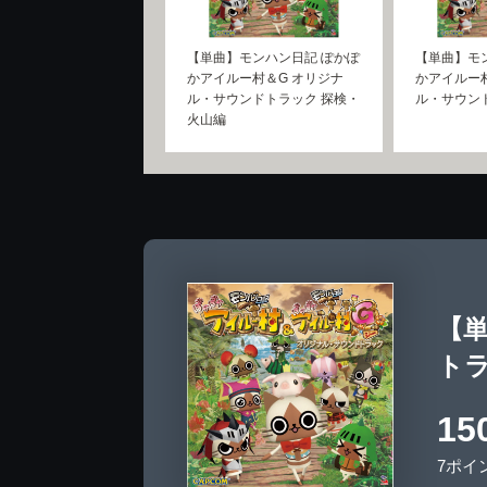
【単曲】モンハン日記 ぽかぽ
【単曲】モ
かアイルー村＆G オリジナ
かアイルー
ル・サウンドトラック 探検・
ル・サウン
火山編
【
ト
15
7ポイ