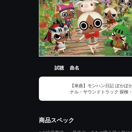
試聴
曲名
【単曲】モンハン日記 ぽかぽか
ナル・サウンドトラック 探検
商品スペック