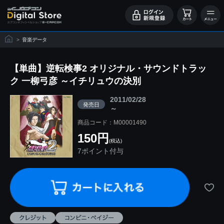
>
音楽データ
【単曲】逆転検事2 オリジナル・サウンドトラッ
ク 一柳弓彦 ～イチリュウの決別
2011/02/28
発売日
～
商品コード：M00001490
150円
(税込)
7ポイント付与