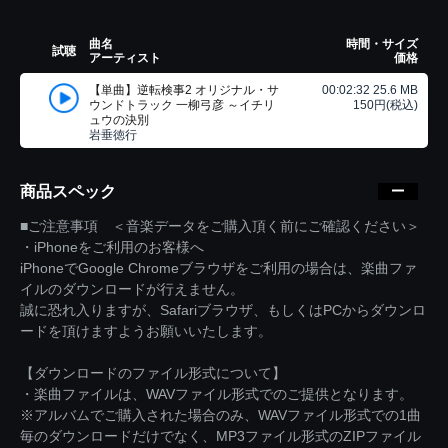
曲名
時間・サイズ
試聴
アーティスト
価格
【単曲】逆転検事2 オリジナル・サ
00:02:32 25.6 MB
ウンドトラック 一柳弓彦 ～イチリ
150円(税込)
ュウの決別
岩垂徳行
商品スペック
■ご注意事項 ＜音楽データをご購入頂く前にご確認ください＞
・iPhoneをご利用のお客様へ
iPhoneでGoogle Chromeブラウザをご利用の場合は、楽曲ファ
イルのダウンロードが行えません。
誠に恐れ入りますが、Safariブラウザ、もしくはPCからダウンロ
ードを頂けますようお願いいたします。
【ダウンロードのファイル形式について】
・楽曲ファイルは、WAVファイル形式でのご提供となります。
※アルバムでご購入された場合のみ、WAVファイル形式での1曲
毎のダウンロードだけでなく、MP3ファイル形式のZIPファイル