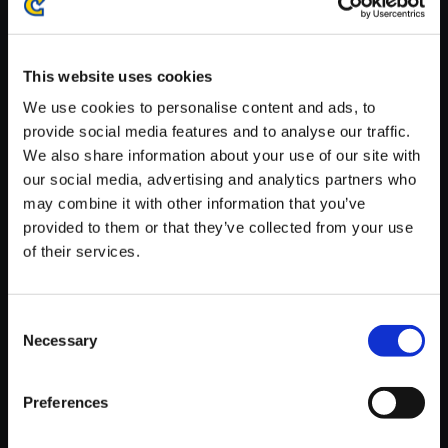
※ご購入いただいたファイルのダウンロードの際には、通信環境
が安定しているWifi環境でお試しください。
This website uses cookies
We use cookies to personalise content and ads, to
provide social media features and to analyse our traffic.
We also share information about your use of our site with
【単曲】逆転検事2 オリジナ
our social media, advertising and analytics partners who
ル・サウンドトラック 『大いな
may combine it with other information that you’ve
る逆転』
provided to them or that they’ve collected from your use
of their services.
150円
(税込)
7ポイント付与
Consent
Necessary
Selection
Preferences