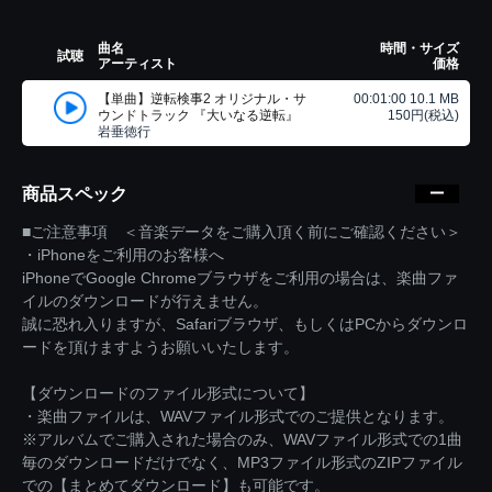
曲名
時間・サイズ
試聴
アーティスト
価格
【単曲】逆転検事2 オリジナル・サ
00:01:00 10.1 MB
ウンドトラック 『大いなる逆転』
150円(税込)
岩垂徳行
商品スペック
■ご注意事項 ＜音楽データをご購入頂く前にご確認ください＞
・iPhoneをご利用のお客様へ
iPhoneでGoogle Chromeブラウザをご利用の場合は、楽曲ファ
イルのダウンロードが行えません。
誠に恐れ入りますが、Safariブラウザ、もしくはPCからダウンロ
ードを頂けますようお願いいたします。
【ダウンロードのファイル形式について】
・楽曲ファイルは、WAVファイル形式でのご提供となります。
※アルバムでご購入された場合のみ、WAVファイル形式での1曲
毎のダウンロードだけでなく、MP3ファイル形式のZIPファイル
での【まとめてダウンロード】も可能です。