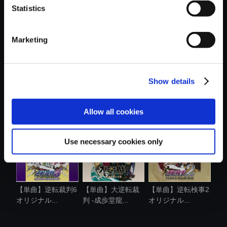
Statistics
おすすめ商品
Marketing
Show details
【単曲】大逆転裁
【単曲】逆転検事
【単曲】逆転検事
判2 -成歩堂....
オリジナル....
オリジナル....
Allow all cookies
Use necessary cookies only
【単曲】逆転裁判6
【単曲】大逆転裁
【単曲】逆転検事2
オリジナル...
判 -成歩堂龍...
オリジナル...