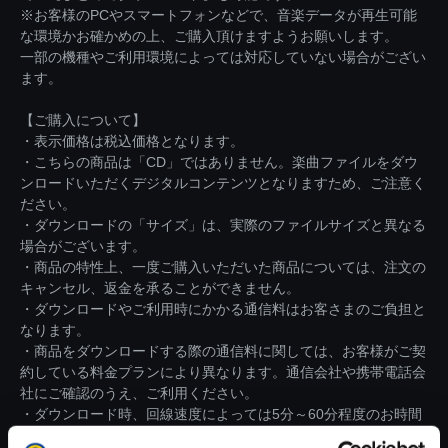
※お客様のPCやスマートフォンなどで、音楽データが再生可能
な環境かお確かめの上、ご購入頂けますようお願いします。
一部の機種やご利用環境によっては対応していない場合がござい
ます。
【ご購入について】
・表示価格は税込価格となります。
・こちらの商品は「CD」ではありません。楽曲ファイルをダウ
ンロードいただくデジタルコンテンツとなりますため、ご注意く
ださい。
・ダウンロードの「サイズ」は、実際のファイルサイズと異なる
場合がございます。
・商品の特性上、一度ご購入いただいた商品については、注文の
キャンセル、返金を承ることができません。
・ダウンロードやご利用時にかかる通信料はお客さまのご負担と
なります。
・商品をダウンロードする際の通信料に関しては、お客様がご契
約している料金プランにより異なります。通信会社や携帯電話会
社にご確認のうえ、ご利用ください。
・ダウンロード時、回線速度によっては5分～60分程度のお時間
がかかる場合がございます。