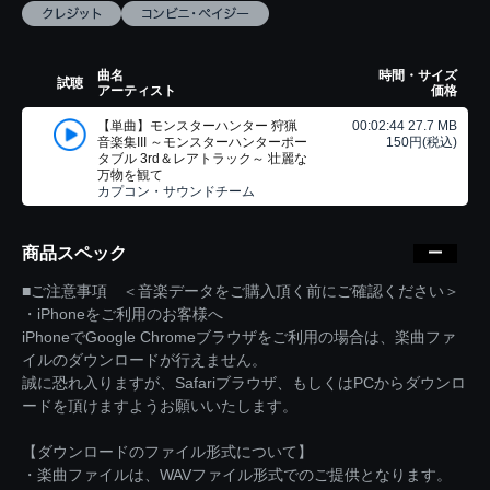
曲名
時間・サイズ
試聴
アーティスト
価格
【単曲】モンスターハンター 狩猟
00:02:44 27.7 MB
音楽集III ～モンスターハンターポー
150円(税込)
タブル 3rd＆レアトラック～ 壮麗な
万物を観て
カプコン・サウンドチーム
商品スペック
■ご注意事項 ＜音楽データをご購入頂く前にご確認ください＞
・iPhoneをご利用のお客様へ
iPhoneでGoogle Chromeブラウザをご利用の場合は、楽曲ファ
イルのダウンロードが行えません。
誠に恐れ入りますが、Safariブラウザ、もしくはPCからダウンロ
ードを頂けますようお願いいたします。
【ダウンロードのファイル形式について】
・楽曲ファイルは、WAVファイル形式でのご提供となります。