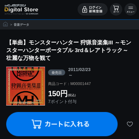
>
音楽データ
【単曲】モンスターハンター 狩猟音楽集III ～モン
スターハンターポータブル 3rd＆レアトラック～
壮麗な万物を観て
2011/02/23
発売日
～
商品コード：M00001447
150円
(税込)
7ポイント付与