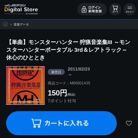
>
音楽データ
【単曲】モンスターハンター 狩猟音楽集III ～モン
スターハンターポータブル 3rd＆レアトラック～
休心のひととき
2011/02/23
発売日
～
商品コード：M00001435
150円
(税込)
7ポイント付与