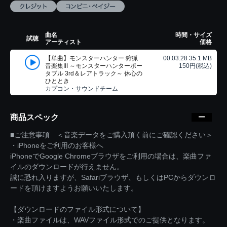
曲名
時間・サイズ
試聴
アーティスト
価格
【単曲】モンスターハンター 狩猟
00:03:28 35.1 MB
音楽集III ～モンスターハンターポー
150円(税込)
タブル 3rd＆レアトラック～ 休心の
ひととき
カプコン・サウンドチーム
商品スペック
■ご注意事項 ＜音楽データをご購入頂く前にご確認ください＞
・iPhoneをご利用のお客様へ
iPhoneでGoogle Chromeブラウザをご利用の場合は、楽曲ファ
イルのダウンロードが行えません。
誠に恐れ入りますが、Safariブラウザ、もしくはPCからダウンロ
ードを頂けますようお願いいたします。
【ダウンロードのファイル形式について】
・楽曲ファイルは、WAVファイル形式でのご提供となります。