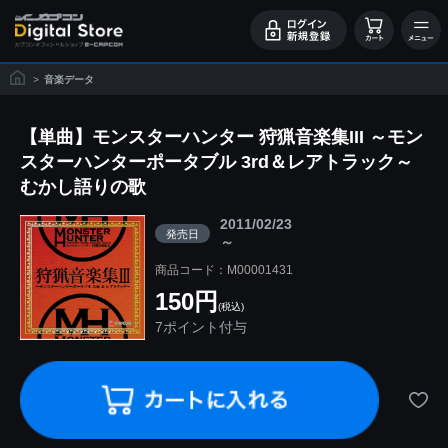
>
音楽データ
【単曲】モンスターハンター 狩猟音楽集III ～モン
スターハンターポータブル 3rd＆レアトラック～
むかし語りの歌
2011/02/23
発売日
～
商品コード：M00001431
150円
(税込)
7ポイント付与