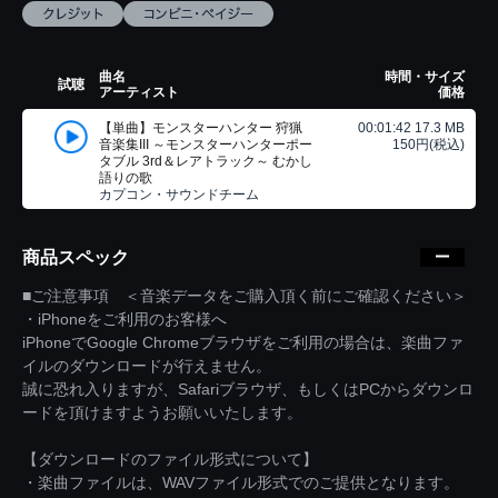
曲名
時間・サイズ
試聴
アーティスト
価格
【単曲】モンスターハンター 狩猟
00:01:42 17.3 MB
音楽集III ～モンスターハンターポー
150円(税込)
タブル 3rd＆レアトラック～ むかし
語りの歌
カプコン・サウンドチーム
商品スペック
■ご注意事項 ＜音楽データをご購入頂く前にご確認ください＞
・iPhoneをご利用のお客様へ
iPhoneでGoogle Chromeブラウザをご利用の場合は、楽曲ファ
イルのダウンロードが行えません。
誠に恐れ入りますが、Safariブラウザ、もしくはPCからダウンロ
ードを頂けますようお願いいたします。
【ダウンロードのファイル形式について】
・楽曲ファイルは、WAVファイル形式でのご提供となります。