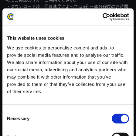
社にご確認のうえ、ご利用ください。
・ダウンロード時、回線速度によっては5分～60分程度のお時間
がかかる場合がございます。
※ご購入いただいたファイルのダウンロードの際には、通信環境
が安定しているWifi環境でお試しください。
This website uses cookies
We use cookies to personalise content and ads, to
provide social media features and to analyse our traffic.
We also share information about your use of our site with
our social media, advertising and analytics partners who
【単曲】モンスターハンター 狩
may combine it with other information that you’ve
猟音楽集III ～モンスターハンタ
provided to them or that they’ve collected from your use
ーポータブル 3rd＆レアトラッ
of their services.
ク～ むかし語りの歌
150円
(税込)
7ポイント付与
Consent
Necessary
Selection