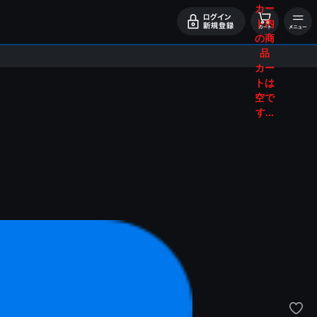
カー
ト内
の商
品
カー
トは
空で
す...