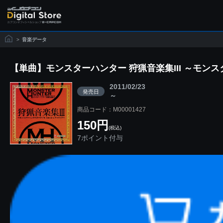
>
音楽データ
【単曲】モンスターハンター 狩猟音楽集III ～モン
2011/02/23
発売日
～
商品コード：M00001427
150円
(税込)
7ポイント付与