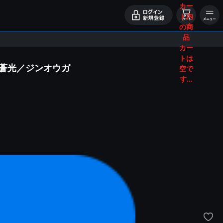
カー
ト内
の商
品
カー
トは
る蒼光／ジンオウガ
空で
す...