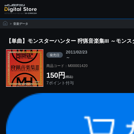
>
音楽データ
【単曲】モンスターハンター 狩猟音楽集III ～モン
2011/02/23
発売日
～
商品コード：M00001420
150円
(税込)
7ポイント付与