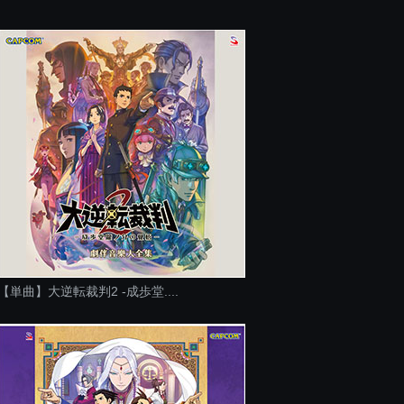
【単曲】大逆転裁判2 -成歩堂....