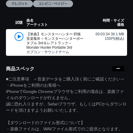
曲名
時間・サイズ
試聴
アーティスト
価格
【単曲】モンスターハンター 狩猟
00:03:34 36.1 MB
音楽集III ～モンスターハンターポー
150円(税込)
タブル 3rd＆レアトラック～
Monster Hunter Portable 3rd
カプコン・サウンドチーム
商品スペック
■ご注意事項 ＜音楽データをご購入頂く前にご確認ください＞
・iPhoneをご利用のお客様へ
iPhoneでGoogle Chromeブラウザをご利用の場合は、楽曲ファ
イルのダウンロードが行えません。
誠に恐れ入りますが、Safariブラウザ、もしくはPCからダウンロ
ードを頂けますようお願いいたします。
【ダウンロードのファイル形式について】
・楽曲ファイルは、WAVファイル形式でのご提供となります。