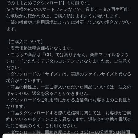
での【まとめてダウンロード】も可能です。
※お客様のPCやスマートフォンなどで、音楽データが再生可能
な環境かお確かめの上、ご購入頂けますようお願いします。
一部の機種やご利用環境によっては対応していない場合がござい
ます。
【ご購入について】
・表示価格は税込価格となります。
・こちらの商品は「CD」ではありません。楽曲ファイルをダウ
ンロードいただくデジタルコンテンツとなりますため、ご注意く
ださい。
・ダウンロードの「サイズ」は、実際のファイルサイズと異なる
場合がございます。
・商品の特性上、一度ご購入いただいた商品については、注文の
キャンセル、返金を承ることができません。
・ダウンロードやご利用時にかかる通信料はお客さまのご負担と
なります。
・商品をダウンロードする際の通信料に関しては、お客様がご契
約している料金プランにより異なります。通信会社や携帯電話会
社にご確認のうえ、ご利用ください。
・ダウンロード時、回線速度によっては5分～60分程度のお時間