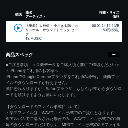
曲名
時間・サイズ
試聴
アーティスト
価格
【単曲】大神伝 ～小さき太陽～ オ
00:01:14 12.4 MB
リジナル・サウンドトラック セー
150円(税込)
ブ
T's MUSIC
商品スペック
■ご注意事項 ＜音楽データをご購入頂く前にご確認ください＞
・iPhoneをご利用のお客様へ
iPhoneでGoogle Chromeブラウザをご利用の場合は、楽曲ファ
イルのダウンロードが行えません。
誠に恐れ入りますが、Safariブラウザ、もしくはPCからダウンロ
ードを頂けますようお願いいたします。
【ダウンロードのファイル形式について】
・楽曲ファイルは、WAVファイル形式でのご提供となります。
※アルバムでご購入された場合のみ、WAVファイル形式での1曲
毎のダウンロードだけでなく、MP3ファイル形式のZIPファイル