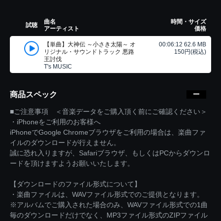
曲名
時間・サイズ
試聴
アーティスト
価格
【単曲】大神伝 ～小さき太陽～ オ
00:06:12 62.6 MB
リジナル・サウンドトラック 悪路
150円(税込)
王討伐
T's MUSIC
商品スペック
■ご注意事項 ＜音楽データをご購入頂く前にご確認ください＞
・iPhoneをご利用のお客様へ
iPhoneでGoogle Chromeブラウザをご利用の場合は、楽曲ファ
イルのダウンロードが行えません。
誠に恐れ入りますが、Safariブラウザ、もしくはPCからダウンロ
ードを頂けますようお願いいたします。
【ダウンロードのファイル形式について】
・楽曲ファイルは、WAVファイル形式でのご提供となります。
※アルバムでご購入された場合のみ、WAVファイル形式での1曲
毎のダウンロードだけでなく、MP3ファイル形式のZIPファイル