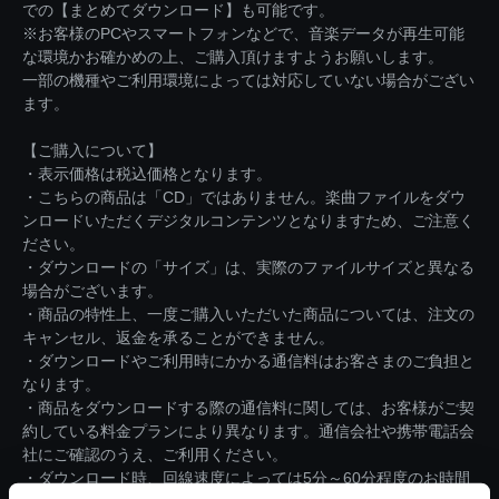
での【まとめてダウンロード】も可能です。
※お客様のPCやスマートフォンなどで、音楽データが再生可能
な環境かお確かめの上、ご購入頂けますようお願いします。
一部の機種やご利用環境によっては対応していない場合がござい
ます。
【ご購入について】
・表示価格は税込価格となります。
・こちらの商品は「CD」ではありません。楽曲ファイルをダウ
ンロードいただくデジタルコンテンツとなりますため、ご注意く
ださい。
・ダウンロードの「サイズ」は、実際のファイルサイズと異なる
場合がございます。
・商品の特性上、一度ご購入いただいた商品については、注文の
キャンセル、返金を承ることができません。
・ダウンロードやご利用時にかかる通信料はお客さまのご負担と
なります。
・商品をダウンロードする際の通信料に関しては、お客様がご契
約している料金プランにより異なります。通信会社や携帯電話会
社にご確認のうえ、ご利用ください。
・ダウンロード時、回線速度によっては5分～60分程度のお時間