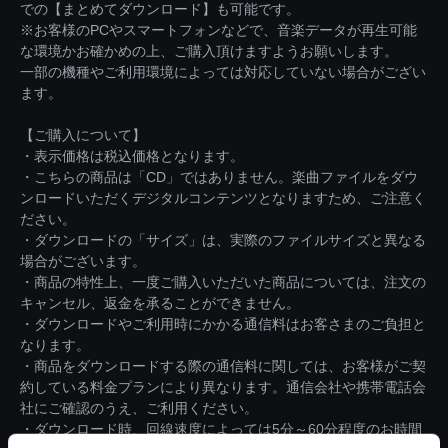
での【まとめてダウンロード】も可能です。
※お客様のPCやスマートフォンなどで、音楽データが再生可能
な環境かお確かめの上、ご購入頂けますようお願いします。
一部の機種やご利用環境によっては対応していない場合がござい
ます。
【ご購入について】
・表示価格は税込価格となります。
・こちらの商品は「CD」ではありません。楽曲ファイルをダウ
ンロードいただくデジタルコンテンツとなりますため、ご注意く
ださい。
・ダウンロードの「サイズ」は、実際のファイルサイズと異なる
場合がございます。
・商品の特性上、一度ご購入いただいた商品については、注文の
キャンセル、返金を承ることができません。
・ダウンロードやご利用時にかかる通信料はお客さまのご負担と
なります。
・商品をダウンロードする際の通信料に関しては、お客様がご契
約している料金プランにより異なります。通信会社や携帯電話会
社にご確認のうえ、ご利用ください。
・ダウンロード時、回線速度によっては5分～60分程度のお時間