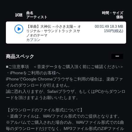
曲名
時間・サイズ
試聴
アーティスト
価格
【単曲】大神伝 ～小さき太陽～ オ
00:01:49 18.3 MB
リジナル・サウンドトラック スサ
150円(税込)
ノオのテーマ
カプコン
商品スペック
■ご注意事項 ＜音楽データをご購入頂く前にご確認ください＞
・iPhoneをご利用のお客様へ
iPhoneでGoogle Chromeブラウザをご利用の場合は、楽曲ファ
イルのダウンロードが行えません。
誠に恐れ入りますが、Safariブラウザ、もしくはPCからダウンロ
ードを頂けますようお願いいたします。
【ダウンロードのファイル形式について】
・楽曲ファイルは、WAVファイル形式でのご提供となります。
※アルバムでご購入された場合のみ、WAVファイル形式での1曲
毎のダウンロードだけでなく、MP3ファイル形式のZIPファイル