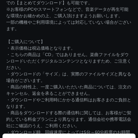
での【まとめてダウンロード】も可能です。
※お客様のPCやスマートフォンなどで、音楽データが再生可能
な環境かお確かめの上、ご購入頂けますようお願いします。
一部の機種やご利用環境によっては対応していない場合がござい
ます。
【ご購入について】
・表示価格は税込価格となります。
・こちらの商品は「CD」ではありません。楽曲ファイルをダウ
ンロードいただくデジタルコンテンツとなりますため、ご注意く
ださい。
・ダウンロードの「サイズ」は、実際のファイルサイズと異なる
場合がございます。
・商品の特性上、一度ご購入いただいた商品については、注文の
キャンセル、返金を承ることができません。
・ダウンロードやご利用時にかかる通信料はお客さまのご負担と
なります。
・商品をダウンロードする際の通信料に関しては、お客様がご契
約している料金プランにより異なります。通信会社や携帯電話会
社にご確認のうえ、ご利用ください。
・ダウンロード時、回線速度によっては5分～60分程度のお時間