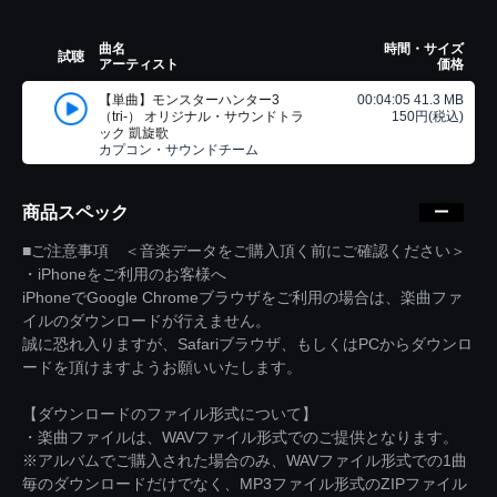
曲名
時間・サイズ
試聴
アーティスト
価格
【単曲】モンスターハンター3
00:04:05 41.3 MB
（tri-） オリジナル・サウンドトラ
150円(税込)
ック 凱旋歌
カプコン・サウンドチーム
商品スペック
■ご注意事項 ＜音楽データをご購入頂く前にご確認ください＞
・iPhoneをご利用のお客様へ
iPhoneでGoogle Chromeブラウザをご利用の場合は、楽曲ファ
イルのダウンロードが行えません。
誠に恐れ入りますが、Safariブラウザ、もしくはPCからダウンロ
ードを頂けますようお願いいたします。
【ダウンロードのファイル形式について】
・楽曲ファイルは、WAVファイル形式でのご提供となります。
※アルバムでご購入された場合のみ、WAVファイル形式での1曲
毎のダウンロードだけでなく、MP3ファイル形式のZIPファイル