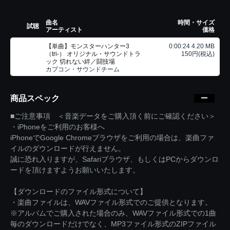
曲名
時間・サイズ
試聴
アーティスト
価格
【単曲】モンスターハンター3
0:00:24 4.20 MB
（tri-） オリジナル・サウンドトラ
150円(税込)
ック 切れない絆／闘技場
カプコン・サウンドチーム
商品スペック
■ご注意事項 ＜音楽データをご購入頂く前にご確認ください＞
・iPhoneをご利用のお客様へ
iPhoneでGoogle Chromeブラウザをご利用の場合は、楽曲ファ
イルのダウンロードが行えません。
誠に恐れ入りますが、Safariブラウザ、もしくはPCからダウンロ
ードを頂けますようお願いいたします。
【ダウンロードのファイル形式について】
・楽曲ファイルは、WAVファイル形式でのご提供となります。
※アルバムでご購入された場合のみ、WAVファイル形式での1曲
毎のダウンロードだけでなく、MP3ファイル形式のZIPファイル