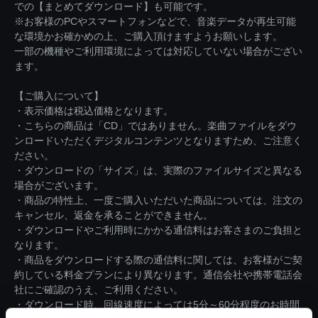
での【まとめてダウンロード】も可能です。
※お客様のPCやスマートフォンなどで、音楽データが再生可能
な環境かお確かめの上、ご購入頂けますようお願いします。
一部の機種やご利用環境によっては対応していない場合がござい
ます。
【ご購入について】
・表示価格は税込価格となります。
・こちらの商品は「CD」ではありません。楽曲ファイルをダウ
ンロードいただくデジタルコンテンツとなりますため、ご注意く
ださい。
・ダウンロードの「サイズ」は、実際のファイルサイズと異なる
場合がございます。
・商品の特性上、一度ご購入いただいた商品については、注文の
キャンセル、返金を承ることができません。
・ダウンロードやご利用時にかかる通信料はお客さまのご負担と
なります。
・商品をダウンロードする際の通信料に関しては、お客様がご契
約している料金プランにより異なります。通信会社や携帯電話会
社にご確認のうえ、ご利用ください。
・ダウンロード時、回線速度によっては5分～60分程度のお時間