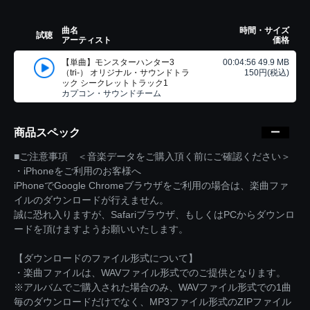
曲名
時間・サイズ
試聴
アーティスト
価格
【単曲】モンスターハンター3
00:04:56 49.9 MB
（tri-） オリジナル・サウンドトラ
150円(税込)
ック シークレットトラック1
カプコン・サウンドチーム
商品スペック
■ご注意事項 ＜音楽データをご購入頂く前にご確認ください＞
・iPhoneをご利用のお客様へ
iPhoneでGoogle Chromeブラウザをご利用の場合は、楽曲ファ
イルのダウンロードが行えません。
誠に恐れ入りますが、Safariブラウザ、もしくはPCからダウンロ
ードを頂けますようお願いいたします。
【ダウンロードのファイル形式について】
・楽曲ファイルは、WAVファイル形式でのご提供となります。
※アルバムでご購入された場合のみ、WAVファイル形式での1曲
毎のダウンロードだけでなく、MP3ファイル形式のZIPファイル