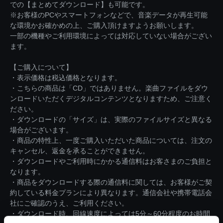
での【まとめてダウンロード】も可能です。
※お客様のPCやスマートフォンなどで、音楽データが再生可能
な環境かお確かめの上、ご購入頂けますようお願いします。
一部の機種やご利用環境によっては対応していない場合がござい
ます。
【ご購入について】
・表示価格は税込価格となります。
・こちらの商品は「CD」ではありません。楽曲ファイルをダウ
ンロードいただくデジタルコンテンツとなりますため、ご注意く
ださい。
・ダウンロードの「サイズ」は、実際のファイルサイズと異なる
場合がございます。
・商品の特性上、一度ご購入いただいた商品については、注文の
キャンセル、返金を承ることができません。
・ダウンロードやご利用時にかかる通信料はお客さまのご負担と
なります。
・商品をダウンロードする際の通信料に関しては、お客様がご契
約している料金プランにより異なります。通信会社や携帯電話会
社にご確認のうえ、ご利用ください。
・ダウンロード時、回線速度によっては5分～60分程度のお時間