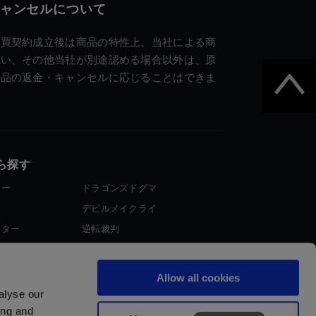
ャンセルについて
売買契約成立後は商品の特性上、当社による商
違い、その他当社が別途認める場合以外は、原
商品の返金・キャンセルに応じることはできま
ら探す
ター
ドラゴンズドグマ
デビルメイクライ
イター
逆転裁判
大神
Allow all cookies
alyse our
ing and