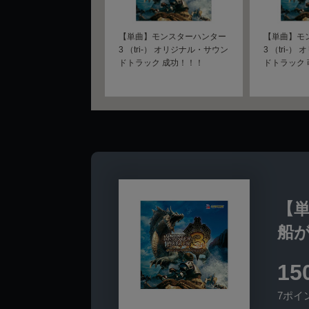
【単曲】モンスターハンター
【単曲】モ
3 （tri-） オリジナル・サウン
3 （tri-
ドトラック 成功！！！
ドトラック
【単
船
15
7ポイ