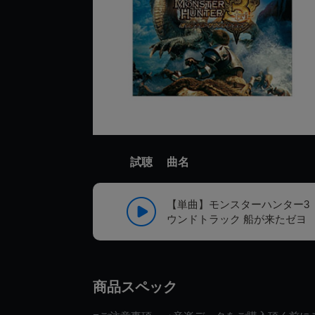
試聴
曲名
【単曲】モンスターハンター3 （
ウンドトラック 船が来たゼヨ
商品スペック