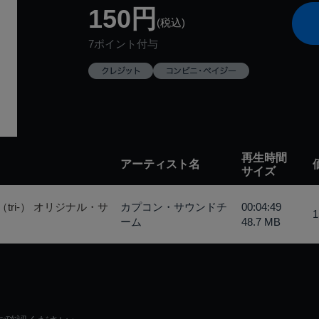
150円
(税込)
7ポイント付与
再生時間
アーティスト名
サイズ
tri-） オリジナル・サ
カプコン・サウンドチ
00:04:49
ーム
48.7 MB