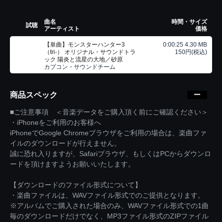
曲名
時間・サイズ
試聴
アーティスト
価格
【単曲】モンスターハンター3
0:00:25 4.30 MB
（tri-） オリジナル・サウンドトラ
150円(税込)
ック 陽炎と流星の大地／砂原
カプコン・サウンドチーム
商品スペック
■ご注意事項 ＜音楽データをご購入頂く前にご確認ください＞
・iPhoneをご利用のお客様へ
iPhoneでGoogle Chromeブラウザをご利用の場合は、楽曲ファ
イルのダウンロードが行えません。
誠に恐れ入りますが、Safariブラウザ、もしくはPCからダウンロ
ードを頂けますようお願いいたします。
【ダウンロードのファイル形式について】
・楽曲ファイルは、WAVファイル形式でのご提供となります。
※アルバムでご購入された場合のみ、WAVファイル形式での1曲
毎のダウンロードだけでなく、MP3ファイル形式のZIPファイル