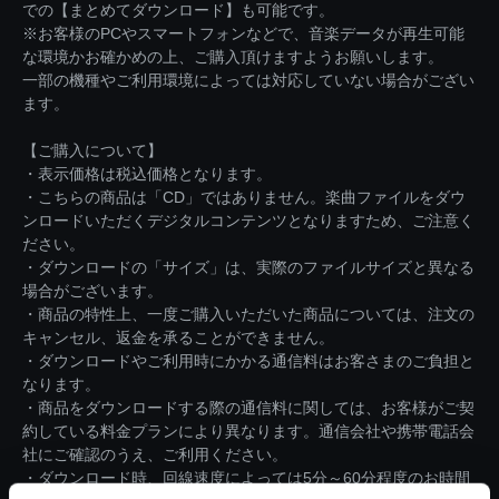
での【まとめてダウンロード】も可能です。
※お客様のPCやスマートフォンなどで、音楽データが再生可能
な環境かお確かめの上、ご購入頂けますようお願いします。
一部の機種やご利用環境によっては対応していない場合がござい
ます。
【ご購入について】
・表示価格は税込価格となります。
・こちらの商品は「CD」ではありません。楽曲ファイルをダウ
ンロードいただくデジタルコンテンツとなりますため、ご注意く
ださい。
・ダウンロードの「サイズ」は、実際のファイルサイズと異なる
場合がございます。
・商品の特性上、一度ご購入いただいた商品については、注文の
キャンセル、返金を承ることができません。
・ダウンロードやご利用時にかかる通信料はお客さまのご負担と
なります。
・商品をダウンロードする際の通信料に関しては、お客様がご契
約している料金プランにより異なります。通信会社や携帯電話会
社にご確認のうえ、ご利用ください。
・ダウンロード時、回線速度によっては5分～60分程度のお時間