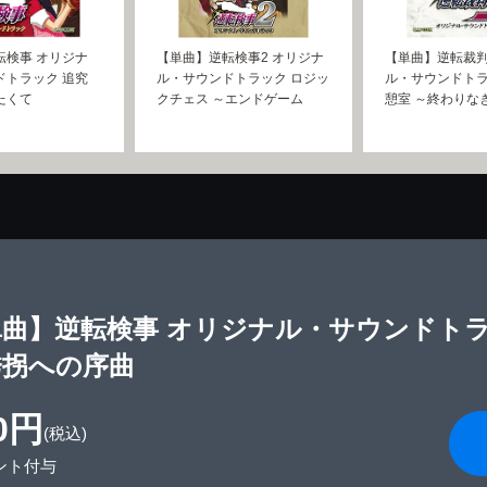
転検事 オリジナ
【単曲】逆転検事2 オリジナ
【単曲】逆転裁判
ドトラック 追究
ル・サウンドトラック ロジッ
ル・サウンドトラ
たくて
クチェス ～エンドゲーム
憩室 ～終わりな
単曲】逆転検事 オリジナル・サウンドトラ
誘拐への序曲
0円
(税込)
ント付与