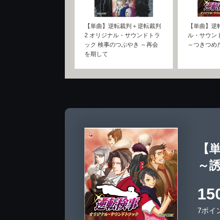
【単曲】逆転裁判＋逆転裁判
【単曲】逆
2 オリジナル・サウンドトラ
ル・サウン
ック 検事のつぶやき ～再会
～つきつめ
を期して
【
～
15
7ポイ