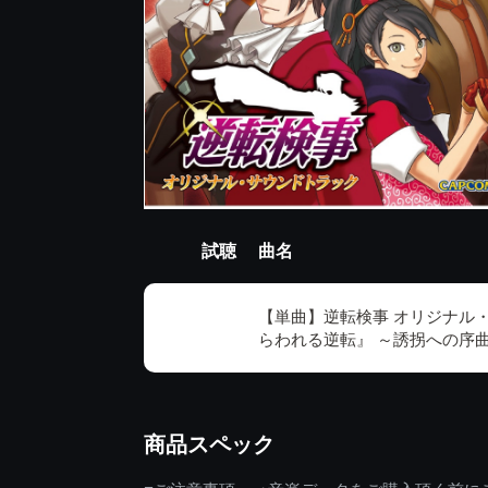
試聴
曲名
【単曲】逆転検事 オリジナル
らわれる逆転』 ～誘拐への序
商品スペック