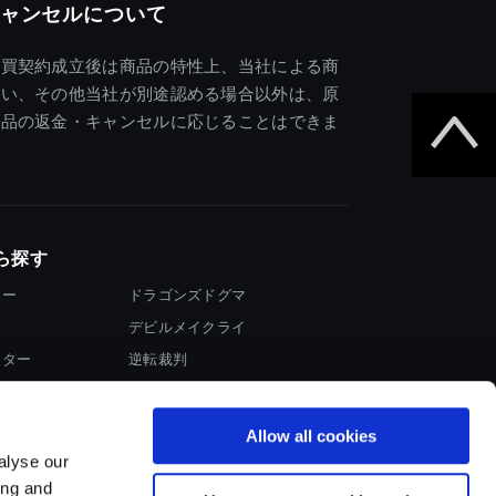
ャンセルについて
売買契約成立後は商品の特性上、当社による商
違い、その他当社が別途認める場合以外は、原
商品の返金・キャンセルに応じることはできま
ら探す
ター
ドラゴンズドグマ
デビルメイクライ
イター
逆転裁判
大神
Allow all cookies
alyse our
ing and