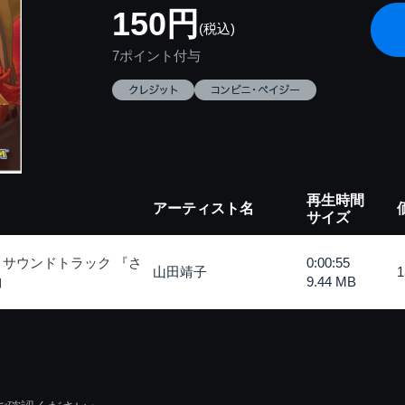
150円
(税込)
7ポイント付与
再生時間
アーティスト名
サイズ
・サウンドトラック 『さ
0:00:55
山田靖子
曲
9.44 MB