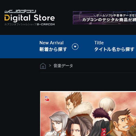
>
音楽データ