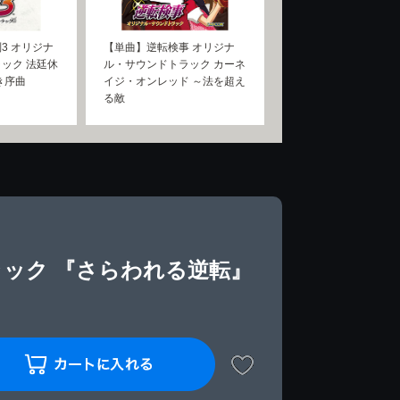
3 オリジナ
【単曲】逆転検事 オリジナ
ック 法廷休
ル・サウンドトラック カーネ
き序曲
イジ・オンレッド ～法を超え
る敵
ック 『さらわれる逆転』