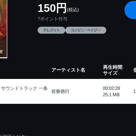
150円
(税込)
7ポイント付与
再生時間
アーティスト名
サイズ
・サウンドトラック 一条
00:02:28
岩垂徳行
25.1 MB