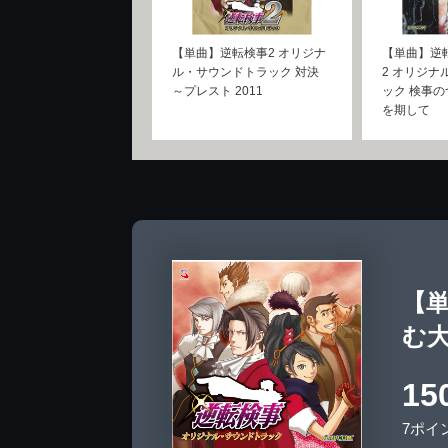
【単曲】逆転検事2 オリジナ
【単曲】逆
ル・サウンドトラック 対決
2 オリジナ
～プレスト 2011
ック 検事の
を期して
【単
む
15
7ポイ