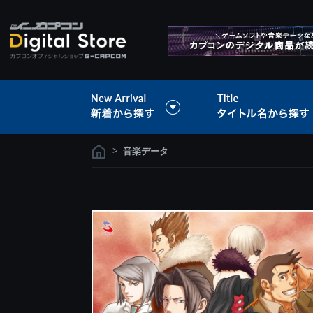
>
音楽データ