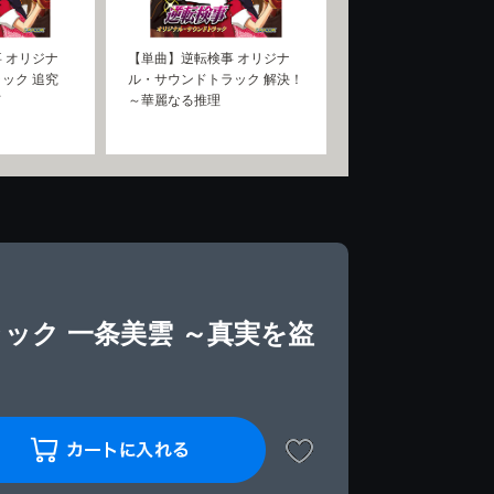
 オリジナ
【単曲】逆転検事 オリジナ
ック 追究
ル・サウンドトラック 解決！
て
～華麗なる推理
ック 一条美雲 ～真実を盗