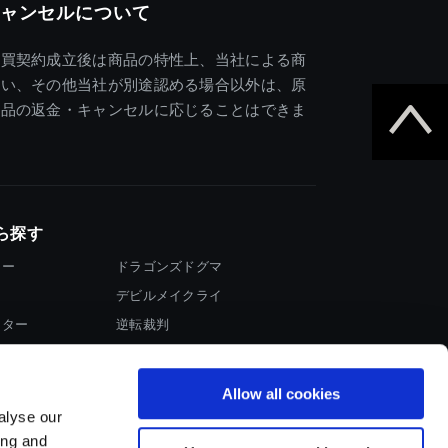
ャンセルについて
売買契約成立後は商品の特性上、当社による商
違い、その他当社が別途認める場合以外は、原
商品の返金・キャンセルに応じることはできま
ら探す
ター
ドラゴンズドグマ
デビルメイクライ
イター
逆転裁判
大神
Allow all cookies
alyse our
ing and