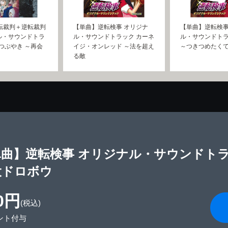
転裁判＋逆転裁判
【単曲】逆転検事 オリジナ
【単曲】逆転検事
ル・サウンドトラ
ル・サウンドトラック カーネ
ル・サウンドトラ
つぶやき ～再会
イジ・オンレッド ～法を超え
～つきつめたく
る敵
曲】逆転検事 オリジナル・サウンドトラ
大ドロボウ
0円
(税込)
ント付与