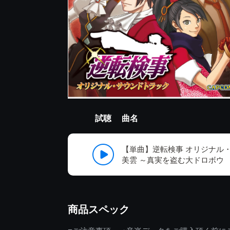
試聴
曲名
【単曲】逆転検事 オリジナル
美雲 ～真実を盗む大ドロボウ
商品スペック