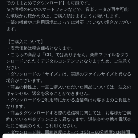
での【まとめてダウンロード】も可能です。
※お客様のPCやスマートフォンなどで、音楽データが再生可能
な環境かお確かめの上、ご購入頂けますようお願いします。
一部の機種やご利用環境によっては対応していない場合がござい
ます。
【ご購入について】
・表示価格は税込価格となります。
・こちらの商品は「CD」ではありません。楽曲ファイルをダウ
ンロードいただくデジタルコンテンツとなりますため、ご注意く
ださい。
・ダウンロードの「サイズ」は、実際のファイルサイズと異なる
場合がございます。
・商品の特性上、一度ご購入いただいた商品については、注文の
キャンセル、返金を承ることができません。
・ダウンロードやご利用時にかかる通信料はお客さまのご負担と
なります。
・商品をダウンロードする際の通信料に関しては、お客様がご契
約している料金プランにより異なります。通信会社や携帯電話会
社にご確認のうえ、ご利用ください。
・ダウンロード時、回線速度によっては5分～60分程度のお時間