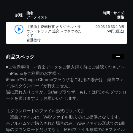
曲名
時間・サイズ
試聴
アーティスト
価格
【単曲】逆転検事 オリジナル・サ
00:03:16 33.1 MB
ウンドトラック 追究 ～つきつめた
150円(税込)
くて
岩垂徳行
商品スペック
■ご注意事項 ＜音楽データをご購入頂く前にご確認ください＞
・iPhoneをご利用のお客様へ
iPhoneでGoogle Chromeブラウザをご利用の場合は、楽曲ファ
イルのダウンロードが行えません。
誠に恐れ入りますが、Safariブラウザ、もしくはPCからダウンロ
ードを頂けますようお願いいたします。
【ダウンロードのファイル形式について】
・楽曲ファイルは、WAVファイル形式でのご提供となります。
※アルバムでご購入された場合のみ、WAVファイル形式での1曲
毎のダウンロードだけでなく、MP3ファイル形式のZIPファイル