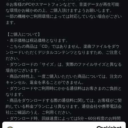
※お客様のPCやスマートフォンなどで、音楽データが再生可能
な環境かお確かめの上、ご購入頂けますようお願いします。
一部の機種やご利用環境によっては対応していない場合がござい
ます。
【ご購入について】
・表示価格は税込価格となります。
・こちらの商品は「CD」ではありません。楽曲ファイルをダウ
ンロードいただくデジタルコンテンツとなりますため、ご注意く
ださい。
・ダウンロードの「サイズ」は、実際のファイルサイズと異なる
場合がございます。
・商品の特性上、一度ご購入いただいた商品については、注文の
キャンセル、返金を承ることができません。
・ダウンロードやご利用時にかかる通信料はお客さまのご負担と
なります。
・商品をダウンロードする際の通信料に関しては、お客様がご契
約している料金プランにより異なります。通信会社や携帯電話会
社にご確認のうえ、ご利用ください。
・ダウンロード時、回線速度によっては5分～60分程度のお時間
がかかる場合がございます。