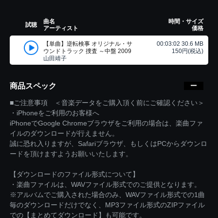
曲名
時間・サイズ
試聴
アーティスト
価格
【単曲】逆転検事 オリジナル・サ
00:03:02 30.6 MB
ウンドトラック 捜査 ～中盤 2009
150円(税込)
山田靖子
商品スペック
■ご注意事項 ＜音楽データをご購入頂く前にご確認ください＞
・iPhoneをご利用のお客様へ
iPhoneでGoogle Chromeブラウザをご利用の場合は、楽曲ファ
イルのダウンロードが行えません。
誠に恐れ入りますが、Safariブラウザ、もしくはPCからダウンロ
ードを頂けますようお願いいたします。
【ダウンロードのファイル形式について】
・楽曲ファイルは、WAVファイル形式でのご提供となります。
※アルバムでご購入された場合のみ、WAVファイル形式での1曲
毎のダウンロードだけでなく、MP3ファイル形式のZIPファイル
での【まとめてダウンロード】も可能です。