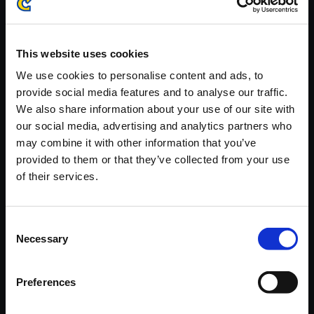
※ご購入いただいたファイルのダウンロードの際には、通信環境
が安定しているWifi環境でお試しください。
This website uses cookies
We use cookies to personalise content and ads, to
provide social media features and to analyse our traffic.
We also share information about your use of our site with
【単曲】逆転検事 オリジナル・
our social media, advertising and analytics partners who
サウンドトラック 捜査 ～中盤 2
may combine it with other information that you’ve
009
provided to them or that they’ve collected from your use
of their services.
150円
(税込)
7ポイント付与
Consent
Necessary
Selection
Preferences