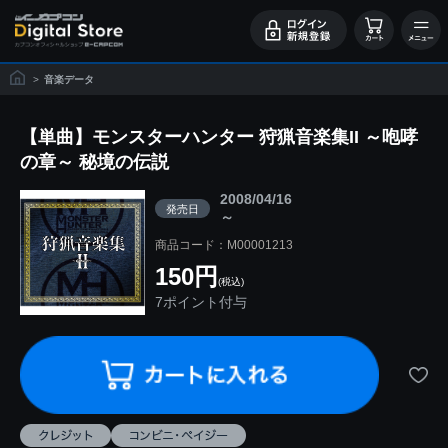
>
音楽データ
【単曲】モンスターハンター 狩猟音楽集II ～咆哮
の章～ 秘境の伝説
2008/04/16
発売日
～
商品コード：M00001213
150円
(税込)
7ポイント付与