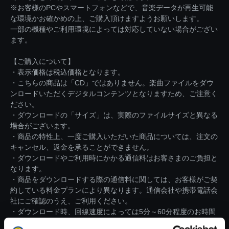
※お客様のPCやスマートフォンなどで、音楽データが再生可能
な環境かお確かめの上、ご購入頂けますようお願いします。
一部の機種やご利用環境によっては対応していない場合がござい
ます。
【ご購入について】
・表示価格は税込価格となります。
・こちらの商品は「CD」ではありません。楽曲ファイルをダウ
ンロードいただくデジタルコンテンツとなりますため、ご注意く
ださい。
・ダウンロードの「サイズ」は、実際のファイルサイズと異なる
場合がございます。
・商品の特性上、一度ご購入いただいた商品については、注文の
キャンセル、返金を承ることができません。
・ダウンロードやご利用時にかかる通信料はお客さまのご負担と
なります。
・商品をダウンロードする際の通信料に関しては、お客様がご契
約している料金プランにより異なります。通信会社や携帯電話会
社にご確認のうえ、ご利用ください。
・ダウンロード時、回線速度によっては5分～60分程度のお時間
がかかる場合がございます。