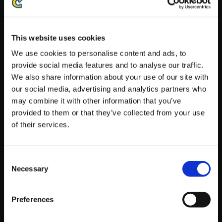
※ご購入いただいたファイルのダウンロードの際には、通信環境
が安定しているWifi環境でお試しください。
This website uses cookies
We use cookies to personalise content and ads, to
provide social media features and to analyse our traffic.
We also share information about your use of our site with
【単曲】モンスターハンター 狩
our social media, advertising and analytics partners who
猟音楽集II ～咆哮の章～ 秘境の
may combine it with other information that you’ve
伝説
provided to them or that they’ve collected from your use
of their services.
150円
(税込)
7ポイント付与
Consent
Necessary
Selection
Preferences