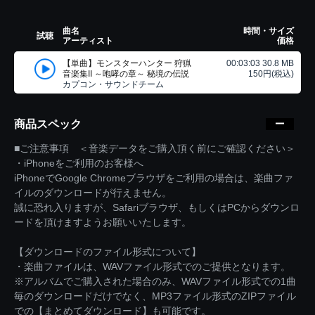
曲名
時間・サイズ
試聴
アーティスト
価格
【単曲】モンスターハンター 狩猟
00:03:03 30.8 MB
音楽集II ～咆哮の章～ 秘境の伝説
150円(税込)
カプコン・サウンドチーム
商品スペック
■ご注意事項 ＜音楽データをご購入頂く前にご確認ください＞
・iPhoneをご利用のお客様へ
iPhoneでGoogle Chromeブラウザをご利用の場合は、楽曲ファ
イルのダウンロードが行えません。
誠に恐れ入りますが、Safariブラウザ、もしくはPCからダウンロ
ードを頂けますようお願いいたします。
【ダウンロードのファイル形式について】
・楽曲ファイルは、WAVファイル形式でのご提供となります。
※アルバムでご購入された場合のみ、WAVファイル形式での1曲
毎のダウンロードだけでなく、MP3ファイル形式のZIPファイル
での【まとめてダウンロード】も可能です。