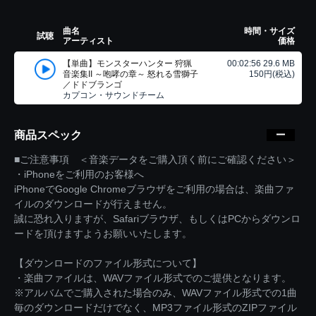
曲名
時間・サイズ
試聴
アーティスト
価格
【単曲】モンスターハンター 狩猟
00:02:56 29.6 MB
音楽集II ～咆哮の章～ 怒れる雪獅子
150円(税込)
／ドドブランゴ
カプコン・サウンドチーム
商品スペック
■ご注意事項 ＜音楽データをご購入頂く前にご確認ください＞
・iPhoneをご利用のお客様へ
iPhoneでGoogle Chromeブラウザをご利用の場合は、楽曲ファ
イルのダウンロードが行えません。
誠に恐れ入りますが、Safariブラウザ、もしくはPCからダウンロ
ードを頂けますようお願いいたします。
【ダウンロードのファイル形式について】
・楽曲ファイルは、WAVファイル形式でのご提供となります。
※アルバムでご購入された場合のみ、WAVファイル形式での1曲
毎のダウンロードだけでなく、MP3ファイル形式のZIPファイル