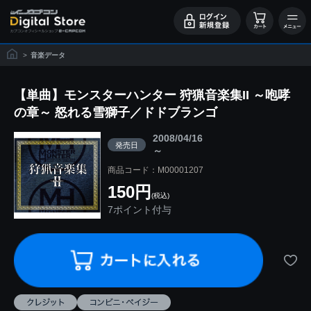
>
音楽データ
【単曲】モンスターハンター 狩猟音楽集II ～咆哮
の章～ 怒れる雪獅子／ドドブランゴ
2008/04/16
発売日
～
商品コード：M00001207
150円
(税込)
7ポイント付与