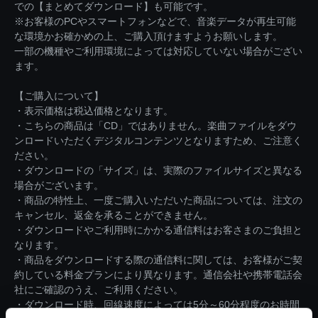
での【まとめてダウンロード】も可能です。
※お客様のPCやスマートフォンなどで、音楽データが再生可能
な環境かお確かめの上、ご購入頂けますようお願いします。
一部の機種やご利用環境によっては対応していない場合がござい
ます。
【ご購入について】
・表示価格は税込価格となります。
・こちらの商品は「CD」ではありません。楽曲ファイルをダウ
ンロードいただくデジタルコンテンツとなりますため、ご注意く
ださい。
・ダウンロードの「サイズ」は、実際のファイルサイズと異なる
場合がございます。
・商品の特性上、一度ご購入いただいた商品については、注文の
キャンセル、返金を承ることができません。
・ダウンロードやご利用時にかかる通信料はお客さまのご負担と
なります。
・商品をダウンロードする際の通信料に関しては、お客様がご契
約している料金プランにより異なります。通信会社や携帯電話会
社にご確認のうえ、ご利用ください。
・ダウンロード時、回線速度によっては5分～60分程度のお時間