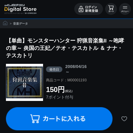
>
音楽データ
【単曲】モンスターハンター 狩猟音楽集II ～咆哮
の章～ 炎国の王妃／テオ・テスカトル ＆ ナナ・
テスカトリ
2008/04/16
発売日
～
商品コード：M00001193
150円
(税込)
7ポイント付与