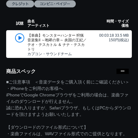
曲名
時間・サイズ
試聴
アーティスト
価格
【単曲】モンスターハンター 狩猟
00:03:18 33.5 MB
音楽集II ～咆哮の章～ 炎国の王妃／
150円(税込)
テオ・テスカトル ＆ ナナ・テスカ
トリ
カプコン・サウンドチーム
商品スペック
■ご注意事項 ＜音楽データをご購入頂く前にご確認ください＞
・iPhoneをご利用のお客様へ
iPhoneでGoogle Chromeブラウザをご利用の場合は、楽曲ファ
イルのダウンロードが行えません。
誠に恐れ入りますが、Safariブラウザ、もしくはPCからダウンロ
ードを頂けますようお願いいたします。
【ダウンロードのファイル形式について】
・楽曲ファイルは、WAVファイル形式でのご提供となります。