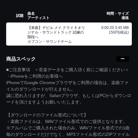
曲名
時間・サイズ
試聴
アーティスト
価格
【単曲】デビル メイ クライ 4 オリ
0:00:20 3.45 MB
ジナル・サウンドトラック 試練の
150円(税込)
階段へ
カプコン・サウンドチーム
商品スペック
■ご注意事項 ＜音楽データをご購入頂く前にご確認ください＞
・iPhoneをご利用のお客様へ
iPhoneでGoogle Chromeブラウザをご利用の場合は、楽曲ファ
イルのダウンロードが行えません。
誠に恐れ入りますが、Safariブラウザ、もしくはPCからダウンロ
ードを頂けますようお願いいたします。
【ダウンロードのファイル形式について】
・楽曲ファイルは、WAVファイル形式でのご提供となります。
※アルバムでご購入された場合のみ、WAVファイル形式での1曲
毎のダウンロードだけでなく、MP3ファイル形式のZIPファイル