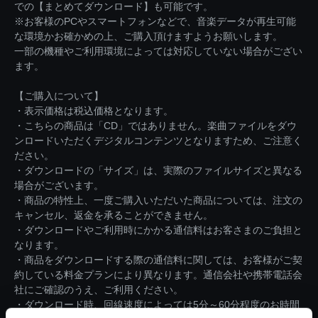
での【まとめてダウンロード】も可能です。
※お客様のPCやスマートフォンなどで、音楽データが再生可能
な環境かお確かめの上、ご購入頂けますようお願いします。
一部の機種やご利用環境によっては対応していない場合がござい
ます。
【ご購入について】
・表示価格は税込価格となります。
・こちらの商品は「CD」ではありません。楽曲ファイルをダウ
ンロードいただくデジタルコンテンツとなりますため、ご注意く
ださい。
・ダウンロードの「サイズ」は、実際のファイルサイズと異なる
場合がございます。
・商品の特性上、一度ご購入いただいた商品については、注文の
キャンセル、返金を承ることができません。
・ダウンロードやご利用時にかかる通信料はお客さまのご負担と
なります。
・商品をダウンロードする際の通信料に関しては、お客様がご契
約している料金プランにより異なります。通信会社や携帯電話会
社にご確認のうえ、ご利用ください。
・ダウンロード時、回線速度によっては5分～60分程度のお時間