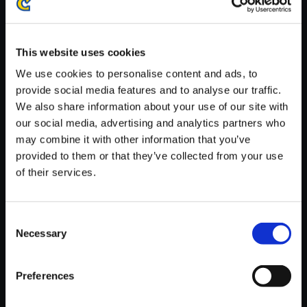
※ご購入いただいたファイルのダウンロードの際には、通信環境
が安定しているWifi環境でお試しください。
This website uses cookies
We use cookies to personalise content and ads, to
provide social media features and to analyse our traffic.
We also share information about your use of our site with
【単曲】デビル メイ クライ 4 オ
our social media, advertising and analytics partners who
リジナル・サウンドトラック 閻
may combine it with other information that you’ve
魔刀1
provided to them or that they’ve collected from your use
of their services.
150円
(税込)
7ポイント付与
Consent
Necessary
Selection
Preferences