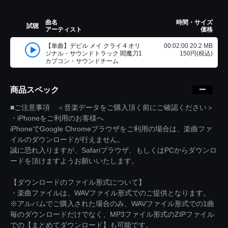
曲名
時間・サイズ
試聴
アーティスト
価格
【単曲】デビル メイ クライ 4 オリ
00:02:00 20.2 MB
ジナル・サウンドトラック 閻魔刀1
150円(税込)
カプコン・サウンドチーム
商品スペック
■ご注意事項 ＜音楽データをご購入頂く前にご確認ください＞
・iPhoneをご利用のお客様へ
iPhoneでGoogle Chromeブラウザをご利用の場合は、楽曲ファ
イルのダウンロードが行えません。
誠に恐れ入りますが、Safariブラウザ、もしくはPCからダウンロ
ードを頂けますようお願いいたします。
【ダウンロードのファイル形式について】
・楽曲ファイルは、WAVファイル形式でのご提供となります。
※アルバムでご購入された場合のみ、WAVファイル形式での1曲
毎のダウンロードだけでなく、MP3ファイル形式のZIPファイル
での【まとめてダウンロード】も可能です。