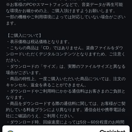
※お客様のPCやスマートフォンなどで、音楽データが再生可能
な環境かお確かめの上、ご購入頂けますようお願いします。
一部の機種やご利用環境によっては対応していない場合がござい
ます。
【ご購入について】
・表示価格は税込価格となります。
・こちらの商品は「CD」ではありません。楽曲ファイルをダウ
ンロードいただくデジタルコンテンツとなりますため、ご注意く
ださい。
・ダウンロードの「サイズ」は、実際のファイルサイズと異なる
場合がございます。
・商品の特性上、一度ご購入いただいた商品については、注文の
キャンセル、返金を承ることができません。
・ダウンロードやご利用時にかかる通信料はお客さまのご負担と
なります。
・商品をダウンロードする際の通信料に関しては、お客様がご契
約している料金プランにより異なります。通信会社や携帯電話会
社にご確認のうえ、ご利用ください。
・ダウンロード時、回線速度によっては5分～60分程度のお時間
がかかる場合がございます。