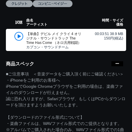
曲名
時間・サイズ
試聴
アーティスト
価格
【単曲】デビル メイ クライ 4 オリ
00:03:51 38.9 MB
ジナル・サウンドトラック The
150円(税込)
Time Has Come （ネロ汎用戦闘）
カプコン・サウンドチーム
商品スペック
■ご注意事項 ＜音楽データをご購入頂く前にご確認ください＞
・iPhoneをご利用のお客様へ
iPhoneでGoogle Chromeブラウザをご利用の場合は、楽曲ファ
イルのダウンロードが行えません。
誠に恐れ入りますが、Safariブラウザ、もしくはPCからダウンロ
ードを頂けますようお願いいたします。
【ダウンロードのファイル形式について】
・楽曲ファイルは、WAVファイル形式でのご提供となります。
※アルバムでご購入された場合のみ、WAVファイル形式での1曲