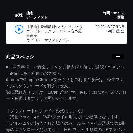
曲名
時間・サイズ
試聴
アーティスト
価格
【単曲】逆転裁判4 オリジナル・サ
00:02:43 27.5 MB
ウンドトラック ラミロア ～音の風
150円(税込)
景画家
カプコン・サウンドチーム
商品スペック
■ご注意事項 ＜音楽データをご購入頂く前にご確認ください＞
・iPhoneをご利用のお客様へ
iPhoneでGoogle Chromeブラウザをご利用の場合は、楽曲ファ
イルのダウンロードが行えません。
誠に恐れ入りますが、Safariブラウザ、もしくはPCからダウンロ
ードを頂けますようお願いいたします。
【ダウンロードのファイル形式について】
・楽曲ファイルは、WAVファイル形式でのご提供となります。
※アルバムでご購入された場合のみ、WAVファイル形式での1曲
毎のダウンロードだけでなく、MP3ファイル形式のZIPファイル