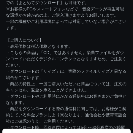
での【まとめてダウンロード】も可能です。
※お客様のPCやスマートフォンなどで、音楽データが再生可能
な環境かお確かめの上、ご購入頂けますようお願いします。
一部の機種やご利用環境によっては対応していない場合がござい
ます。
【ご購入について】
・表示価格は税込価格となります。
・こちらの商品は「CD」ではありません。楽曲ファイルをダウ
ンロードいただくデジタルコンテンツとなりますため、ご注意く
ださい。
・ダウンロードの「サイズ」は、実際のファイルサイズと異なる
場合がございます。
・商品の特性上、一度ご購入いただいた商品については、注文の
キャンセル、返金を承ることができません。
・ダウンロードやご利用時にかかる通信料はお客さまのご負担と
なります。
・商品をダウンロードする際の通信料に関しては、お客様がご契
約している料金プランにより異なります。通信会社や携帯電話会
社にご確認のうえ、ご利用ください。
・ダウンロード時、回線速度によっては5分～60分程度のお時間