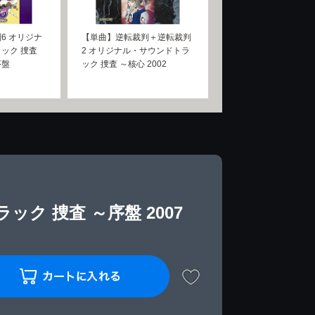
6 オリジナ
【単曲】逆転裁判＋逆転裁判
ック 捜査
2 オリジナル・サウンドトラ
序盤
ック 捜査 ～核心 2002
ク 捜査 ～序盤 2007