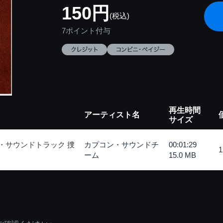
150円
(税込)
7ポイント付与
再生時間
アーティスト名
サイズ
・サウンドトラック 捜
カプコン・サウンドチ
00:01:29
ーム
15.0 MB