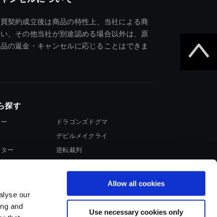
売買契約成立後は商品の特性上、当社による商
違い、その他当社が別途認める場合以外は、原
商品の返金・キャンセルに応じることはできま
ら探す
ター
ドラゴンズドグマ
デビルメイクライ
イター
逆転裁判
大神
Allow all cookies
alyse our
ing and
Use necessary cookies only