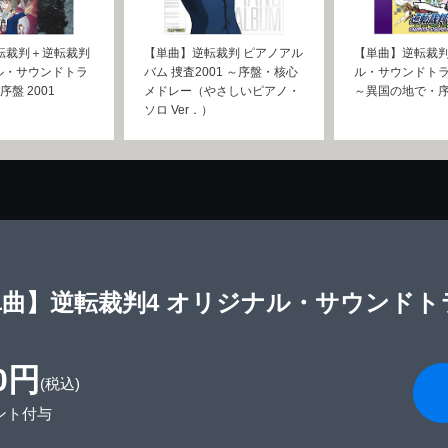
転裁判＋逆転裁判
【単曲】逆転裁判 ピアノアル
【単曲】逆転裁判
ル・サウンドトラ
バム 捜査2001 ～序盤・核心
ル・サウンドトラ
序盤 2001
メドレー（やさしいピアノ・
～異国の地で・
ソロ Ver．）
曲】逆転裁判4 オリジナル・サウンドトラッ
0円
(税込)
ント付与