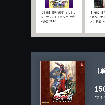
【単曲】逆転裁判6 オリジナ
【単曲】逆
ル・サウンドトラック 捜査
2 オリジナ
～序盤 2016
ック 捜査 ～
【単
15
7ポイ