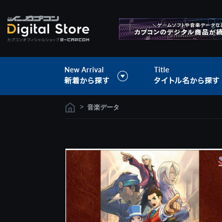
>
音楽データ