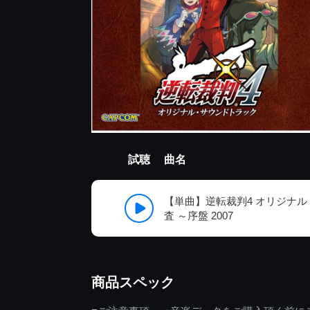
試聴
曲名
【単曲】逆転裁判4 オリジナル
査 ～序盤 2007
商品スペック