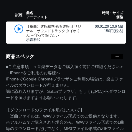
曲名
時間・サイズ
試聴
アーティスト
価格
【単曲】逆転裁判 蘇る逆転 オリジ
00:01:20 13.6 MB
ナル・サウンドトラック タイホく
150円(税込)
ん ～守ってあげたい
杉森雅和
商品スペック
■ご注意事項 ＜音楽データをご購入頂く前にご確認ください＞
・iPhoneをご利用のお客様へ
iPhoneでGoogle Chromeブラウザをご利用の場合は、楽曲ファ
イルのダウンロードが行えません。
誠に恐れ入りますが、Safariブラウザ、もしくはPCからダウンロ
ードを頂けますようお願いいたします。
【ダウンロードのファイル形式について】
・楽曲ファイルは、WAVファイル形式でのご提供となります。
※アルバムでご購入された場合のみ、WAVファイル形式での1曲
毎のダウンロードだけでなく、MP3ファイル形式のZIPファイル