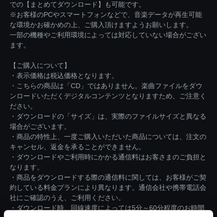
での【まとめてダウンロード】も可能です。
※お客様のPCやスマートフォンなどで、音楽データが再生可能
な環境かお確かめの上、ご購入頂けますようお願いします。
一部の機種やご利用環境によっては対応していない場合がござい
ます。
【ご購入について】
・表示価格は税込価格となります。
・こちらの商品は「CD」ではありません。楽曲ファイルをダウ
ンロードいただくデジタルコンテンツとなりますため、ご注意く
ださい。
・ダウンロードの「サイズ」は、実際のファイルサイズと異なる
場合がございます。
・商品の特性上、一度ご購入いただいた商品については、注文の
キャンセル、返金を承ることができません。
・ダウンロードやご利用時にかかる通信料はお客さまのご負担と
なります。
・商品をダウンロードする際の通信料に関しては、お客様がご契
約している料金プランにより異なります。通信会社や携帯電話会
社にご確認のうえ、ご利用ください。
・ダウンロード時、回線速度によっては5分～60分程度のお時間