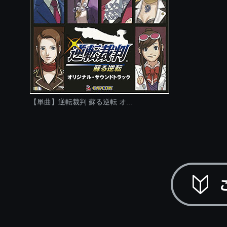
【単曲】逆転裁判 蘇る逆転 オ...