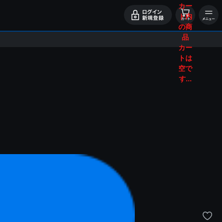
カー
ト内
の商
品
カー
トは
空で
す...