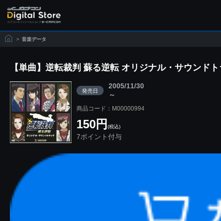
>
音楽データ
【単曲】逆転裁判 蘇る逆転 オリジナル・サウンドト
2005/11/30
発売日
～
商品コード：M00000994
150円
(税込)
7ポイント付与