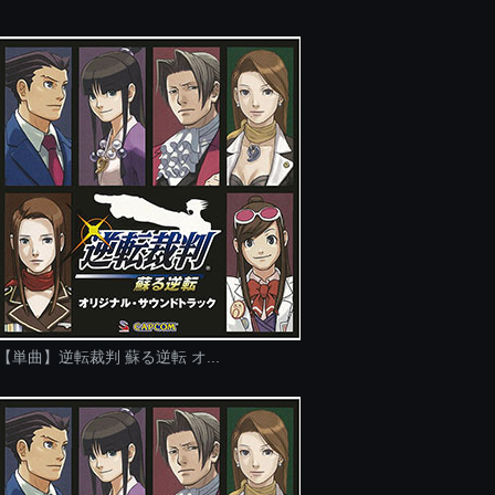
【単曲】逆転裁判 蘇る逆転 オ...