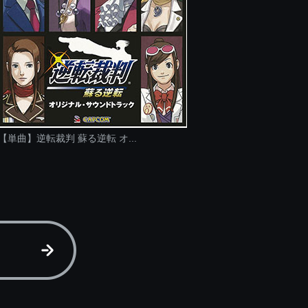
【単曲】逆転裁判 蘇る逆転 オ...