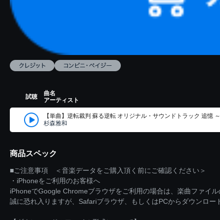
曲名
試聴
アーティスト
【単曲】逆転裁判 蘇る逆転 オリジナル・サウンドトラック 追憶 
杉森雅和
商品スペック
■ご注意事項 ＜音楽データをご購入頂く前にご確認ください＞
・iPhoneをご利用のお客様へ
iPhoneでGoogle Chromeブラウザをご利用の場合は、楽曲フ
誠に恐れ入りますが、Safariブラウザ、もしくはPCからダウンロ