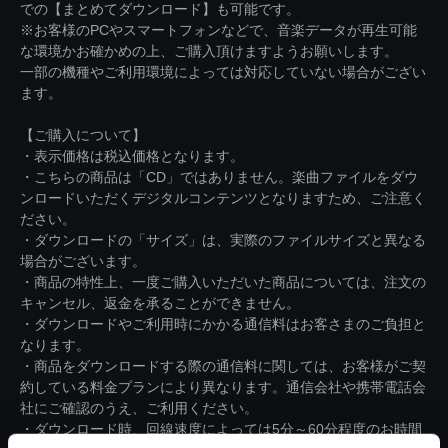
での【まとめてダウンロード】も可能です。
※お客様のPCやスマートフォンなどで、音楽データが再生可能
な環境かお確かめの上、ご購入頂けますようお願いします。
一部の機種やご利用環境によっては対応していない場合がござい
ます。
【ご購入について】
・表示価格は税込価格となります。
・こちらの商品は「CD」ではありません。楽曲ファイルをダウ
ンロードいただくデジタルコンテンツとなりますため、ご注意く
ださい。
・ダウンロードの「サイズ」は、実際のファイルサイズと異なる
場合がございます。
・商品の特性上、一度ご購入いただいた商品については、注文の
キャンセル、返金を承ることができません。
・ダウンロードやご利用時にかかる通信料はお客さまのご負担と
なります。
・商品をダウンロードする際の通信料に関しては、お客様がご契
約している料金プランにより異なります。通信会社や携帯電話会
社にご確認のうえ、ご利用ください。
・ダウンロード時、回線速度によっては5分～60分程度のお時間