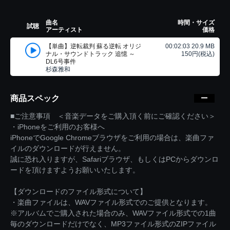
曲名
時間・サイズ
試聴
アーティスト
価格
【単曲】逆転裁判 蘇る逆転 オリジ
00:02:03 20.9 MB
ナル・サウンドトラック 追憶 ～
150円(税込)
DL6号事件
杉森雅和
商品スペック
■ご注意事項 ＜音楽データをご購入頂く前にご確認ください＞
・iPhoneをご利用のお客様へ
iPhoneでGoogle Chromeブラウザをご利用の場合は、楽曲ファ
イルのダウンロードが行えません。
誠に恐れ入りますが、Safariブラウザ、もしくはPCからダウンロ
ードを頂けますようお願いいたします。
【ダウンロードのファイル形式について】
・楽曲ファイルは、WAVファイル形式でのご提供となります。
※アルバムでご購入された場合のみ、WAVファイル形式での1曲
毎のダウンロードだけでなく、MP3ファイル形式のZIPファイル