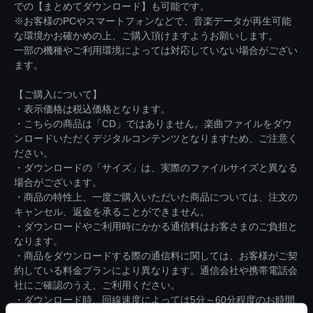
での【まとめてダウンロード】も可能です。
※お客様のPCやスマートフォンなどで、音楽データが再生可能
な環境かお確かめの上、ご購入頂けますようお願いします。
一部の機種やご利用環境によっては対応していない場合がござい
ます。
【ご購入について】
・表示価格は税込価格となります。
・こちらの商品は「CD」ではありません。楽曲ファイルをダウ
ンロードいただくデジタルコンテンツとなりますため、ご注意く
ださい。
・ダウンロードの「サイズ」は、実際のファイルサイズと異なる
場合がございます。
・商品の特性上、一度ご購入いただいた商品については、注文の
キャンセル、返金を承ることができません。
・ダウンロードやご利用時にかかる通信料はお客さまのご負担と
なります。
・商品をダウンロードする際の通信料に関しては、お客様がご契
約している料金プランにより異なります。通信会社や携帯電話会
社にご確認のうえ、ご利用ください。
・ダウンロード時、回線速度によっては5分～60分程度のお時間