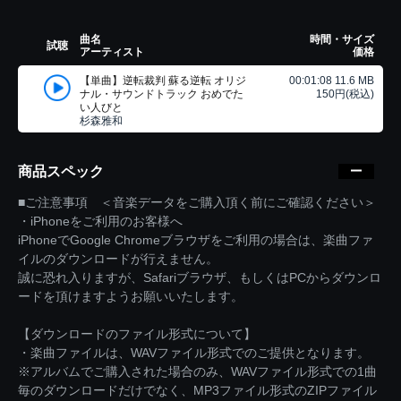
曲名
時間・サイズ
試聴
アーティスト
価格
【単曲】逆転裁判 蘇る逆転 オリジ
00:01:08 11.6 MB
ナル・サウンドトラック おめでた
150円(税込)
い人びと
杉森雅和
商品スペック
■ご注意事項 ＜音楽データをご購入頂く前にご確認ください＞
・iPhoneをご利用のお客様へ
iPhoneでGoogle Chromeブラウザをご利用の場合は、楽曲ファ
イルのダウンロードが行えません。
誠に恐れ入りますが、Safariブラウザ、もしくはPCからダウンロ
ードを頂けますようお願いいたします。
【ダウンロードのファイル形式について】
・楽曲ファイルは、WAVファイル形式でのご提供となります。
※アルバムでご購入された場合のみ、WAVファイル形式での1曲
毎のダウンロードだけでなく、MP3ファイル形式のZIPファイル