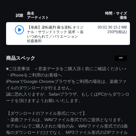
曲名
時間・サイズ
試聴
アーティスト
価格
【単曲】逆転裁判 蘇る逆転 オリジ
00:01:30 15.2 MB
ナル・サウンドトラック 追求 ～追
150円(税込)
いつめられて／バリエーション
杉森雅和
商品スペック
■ご注意事項 ＜音楽データをご購入頂く前にご確認ください＞
・iPhoneをご利用のお客様へ
iPhoneでGoogle Chromeブラウザをご利用の場合は、楽曲ファ
イルのダウンロードが行えません。
誠に恐れ入りますが、Safariブラウザ、もしくはPCからダウンロ
ードを頂けますようお願いいたします。
【ダウンロードのファイル形式について】
・楽曲ファイルは、WAVファイル形式でのご提供となります。
※アルバムでご購入された場合のみ、WAVファイル形式での1曲
毎のダウンロードだけでなく、MP3ファイル形式のZIPファイル