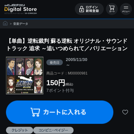
>
音楽データ
【単曲】逆転裁判 蘇る逆転 オリジナル・サウンド
トラック 追求 ～追いつめられて／バリエーション
2005/11/30
発売日
～
商品コード：M00000981
150円
(税込)
7ポイント付与