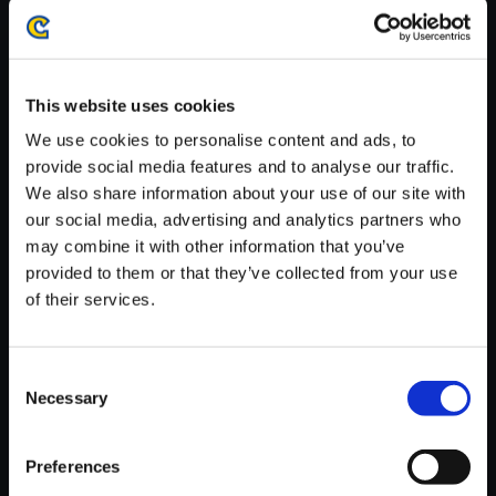
がかかる場合がございます。
※ご購入いただいたファイルのダウンロードの際には、通信環境
が安定しているWifi環境でお試しください。
This website uses cookies
We use cookies to personalise content and ads, to
provide social media features and to analyse our traffic.
We also share information about your use of our site with
【単曲】逆転裁判 蘇る逆転 オリ
our social media, advertising and analytics partners who
ジナル・サウンドトラック 追求
may combine it with other information that you’ve
～追いつめられて／バリエーシ
provided to them or that they’ve collected from your use
ョン
of their services.
150円
(税込)
7ポイント付与
Consent
Necessary
Selection
Preferences