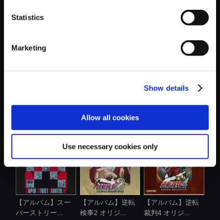
Statistics
おすすめ商品
Marketing
Show details
【アルバム】逆転
【アルバム】逆転
【アルバム】逆転
検事 オリジ....
裁判6 オリジ...
裁判＋逆転裁...
Allow all cookies
Use necessary cookies only
【アルバム】スー
【アルバム】逆転
【アルバム】逆転
パーストリー...
検事2 オリジ...
裁判4 オリジ...