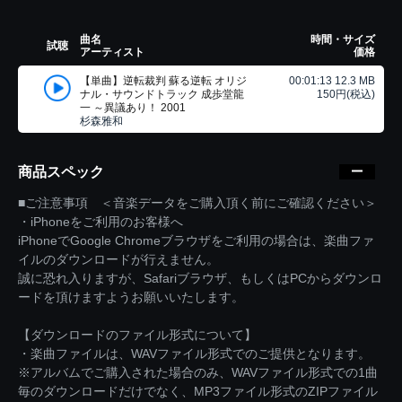
曲名
時間・サイズ
試聴
アーティスト
価格
【単曲】逆転裁判 蘇る逆転 オリジ
00:01:13 12.3 MB
ナル・サウンドトラック 成歩堂龍
150円(税込)
一 ～異議あり！ 2001
杉森雅和
商品スペック
■ご注意事項 ＜音楽データをご購入頂く前にご確認ください＞
・iPhoneをご利用のお客様へ
iPhoneでGoogle Chromeブラウザをご利用の場合は、楽曲ファ
イルのダウンロードが行えません。
誠に恐れ入りますが、Safariブラウザ、もしくはPCからダウンロ
ードを頂けますようお願いいたします。
【ダウンロードのファイル形式について】
・楽曲ファイルは、WAVファイル形式でのご提供となります。
※アルバムでご購入された場合のみ、WAVファイル形式での1曲
毎のダウンロードだけでなく、MP3ファイル形式のZIPファイル