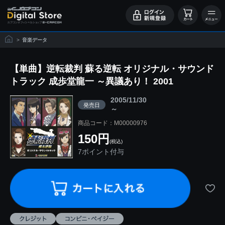
>
音楽データ
【単曲】逆転裁判 蘇る逆転 オリジナル・サウンド
トラック 成歩堂龍一 ～異議あり！ 2001
2005/11/30
発売日
～
商品コード：M00000976
150円
(税込)
7ポイント付与