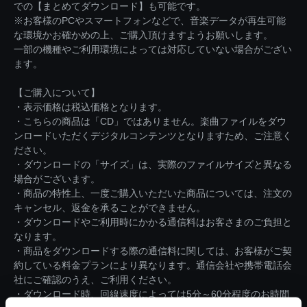
での【まとめてダウンロード】も可能です。
※お客様のPCやスマートフォンなどで、音楽データが再生可能
な環境かお確かめの上、ご購入頂けますようお願いします。
一部の機種やご利用環境によっては対応していない場合がござい
ます。
【ご購入について】
・表示価格は税込価格となります。
・こちらの商品は「CD」ではありません。楽曲ファイルをダウ
ンロードいただくデジタルコンテンツとなりますため、ご注意く
ださい。
・ダウンロードの「サイズ」は、実際のファイルサイズと異なる
場合がございます。
・商品の特性上、一度ご購入いただいた商品については、注文の
キャンセル、返金を承ることができません。
・ダウンロードやご利用時にかかる通信料はお客さまのご負担と
なります。
・商品をダウンロードする際の通信料に関しては、お客様がご契
約している料金プランにより異なります。通信会社や携帯電話会
社にご確認のうえ、ご利用ください。
・ダウンロード時、回線速度によっては5分～60分程度のお時間