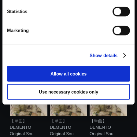
おすすめ商品
Statistics
Marketing
【単曲】
【アルバム】
【単曲】
Show details
DEMENTO
DEMENTO
DEMENTO
Original Sou...
Original...
Original Sou...
Allow all cookies
Use necessary cookies only
【単曲】
【単曲】
【単曲】
DEMENTO
DEMENTO
DEMENTO
Original Sou...
Original Sou...
Original Sou...