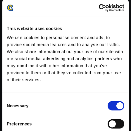
※ご購入いただいたファイルのダウンロードの際には、通信環境
が安定しているWifi環境でお試しください。
This website uses cookies
We use cookies to personalise content and ads, to
provide social media features and to analyse our traffic.
We also share information about your use of our site with
【単曲】DEMENTO Original So
our social media, advertising and analytics partners who
und Track Writhing embryo
may combine it with other information that you’ve
150円
(税込)
provided to them or that they’ve collected from your use
7ポイント付与
of their services.
Consent
Necessary
Selection
Preferences