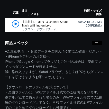
曲名
時間・サイズ
試聴
アーティスト
価格
【単曲】DEMENTO Original Sound
00:02:18 23.2 MB
Track Writhing embryo
150円(税込)
カプコン・サウンドチーム
商品スペック
■ご注意事項 ＜音楽データをご購入頂く前にご確認ください＞
・iPhoneをご利用のお客様へ
iPhoneでGoogle Chromeブラウザをご利用の場合は、楽曲ファ
イルのダウンロードが行えません。
誠に恐れ入りますが、Safariブラウザ、もしくはPCからダウンロ
ードを頂けますようお願いいたします。
【ダウンロードのファイル形式について】
・楽曲ファイルは、WAVファイル形式でのご提供となります。
※アルバムでご購入された場合のみ、WAVファイル形式での1曲
毎のダウンロードだけでなく、MP3ファイル形式のZIPファイル
での【まとめてダウンロード】も可能です。