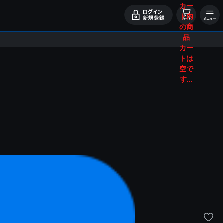
カー
ト内
の商
品
カー
トは
空で
す...