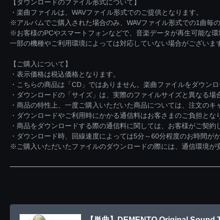
【ダウンロードのファイル形式について】
・楽曲ファイルは、WAVファイル形式でのご提供となります。
※アルバムでご購入された場合のみ、WAVファイル形式での1曲毎の
※お客様のPCやスマートフォンなどで、音楽データが再生可能な
一部の機種やご利用環境によっては対応していない場合がございま
【ご購入について】
・表示価格は税込価格となります。
・こちらの商品は「CD」ではありません。楽曲ファイルをダウン
・ダウンロードの「サイズ」は、実際のファイルサイズと異なる場
・商品の特性上、一度ご購入いただいた商品については、注文のキ
・ダウンロードやご利用時にかかる通信料はお客さまのご負担とな
・商品をダウンロードする際の通信料に関しては、お客様がご契約
・ダウンロード時、回線速度によっては5分～60分程度のお時間が
※ご購入いただいたファイルのダウンロードの際には、通信環境が安定
【単曲】DEMENTO Original Sound Tr